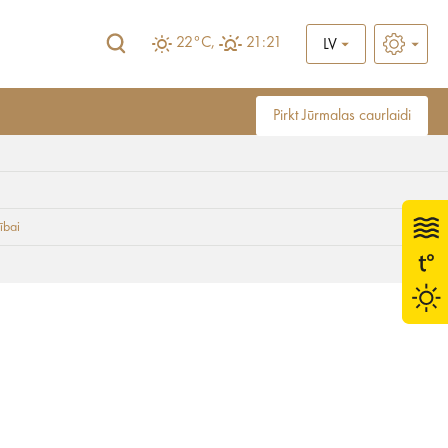
22°C,
21:21
LV
Pirkt Jūrmalas caurlaidi
a SPA Hotel”
ībai