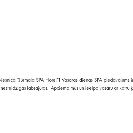
u viesnīcā “Jūrmala SPA Hotel”! Vasaras dienas SPA piedāvājums ir
n nesteidzīgas labsajūtas. Apciemo mūs un ieelpo vasaru ar katru 
R: