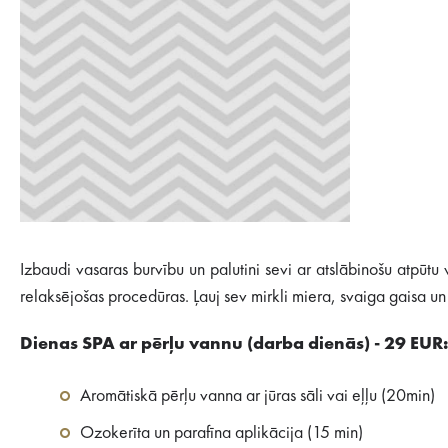
Izbaudi vasaras burvību un palutini sevi ar atslābinošu atpūt
relaksējošas procedūras. Ļauj sev mirkli miera, svaiga gaisa u
Dienas SPA ar pērļu vannu (darba dienās) - 29 EU
Aromātiskā pērļu vanna ar jūras sāli vai eļļu (20min)
Ozokerīta un parafīna aplikācija (15 min)