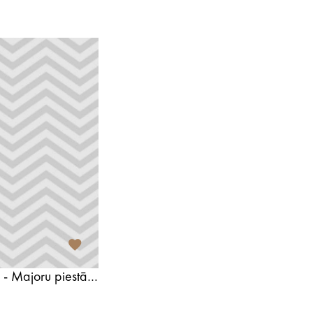
Jūrmalas ostas pārvalde - Majoru piestātne