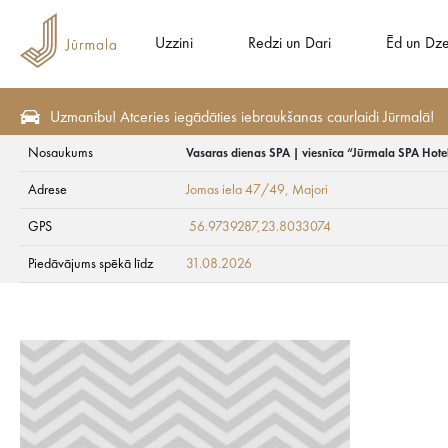
Uzzini
Redzi un Dari
Ēd un Dz
Uzmanību! Atceries iegādāties iebraukšanas caurlaidi Jūrmalā!
Nosaukums
Vasaras dienas SPA | viesnīca “Jūrmala SPA Hote
Sezonas piedāvājumi
Veselībai
Adrese
Jomas iela 47/49
, Majori
Vasaras dienas SPA
GPS
56.9739287,23.8033074
Piedāvājums spēkā līdz
31.08.2026