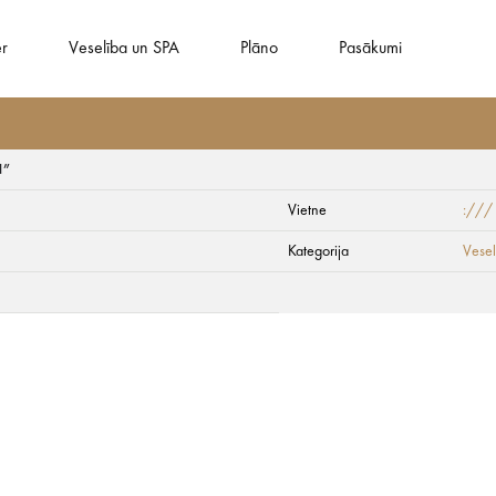
er
Veselība un SPA
Plāno
Pasākumi
l”
Vietne
:///
 | viesnīca “Jūrmal
Kategorija
Vesel