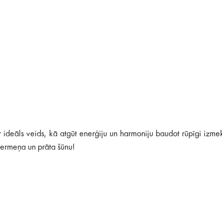
 ideāls veids, kā atgūt enerģiju un harmoniju baudot rūpīgi izme
ķermeņa un prāta šūnu!