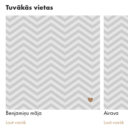
Tuvākās vietas
Benjamiņu māja
Airava
Lasīt vairāk
Lasīt vairāk