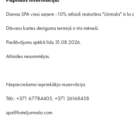
Papildus informācija:
Dienas SPA viesi saņem -10% atlaidi restorāna "Jūrmala" à la c
Dāvanu kartes derīguma termiņš ir trīs mēneši.
Piedāvājums spēkā līdz 31.08.2026.
Atlaides nesummējas.
Nepieciešama iepriekšēja rezervācija.
Tālr.: +371 67784405, +371 26168458
spa@hoteljurmala.com