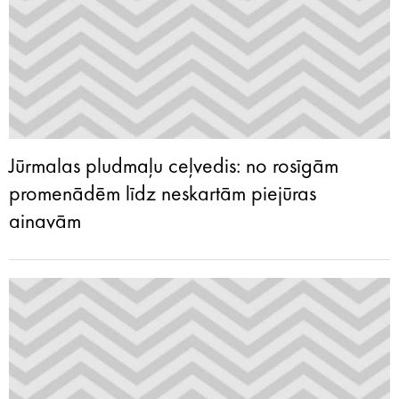
Jūrmalas pludmaļu ceļvedis: no rosīgām
promenādēm līdz neskartām piejūras
ainavām