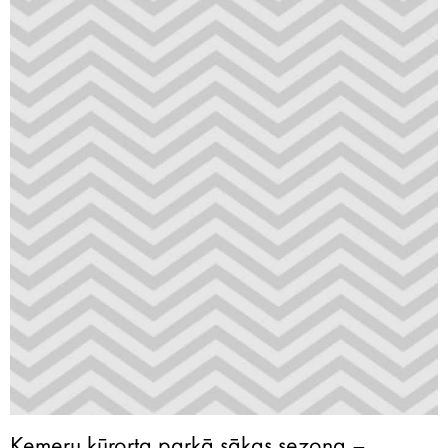
Ķemeru kūrorta parkā sākas sezona –