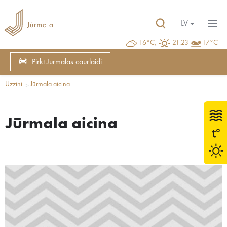
LV
16°C,
21:23
17°C
Pirkt Jūrmalas caurlaidi
Uzzini
Jūrmala aicina
Jūrmala aicina