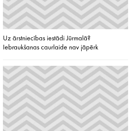
Uz ārstniecības iestādi Jūrmalā?
Iebraukšanas caurlaide nav jāpērk