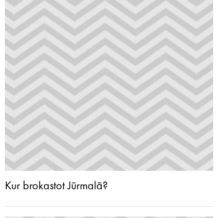
Kur brokastot Jūrmalā?