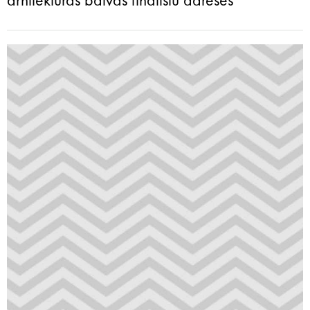
arhitektūras balvas finālistu adreses