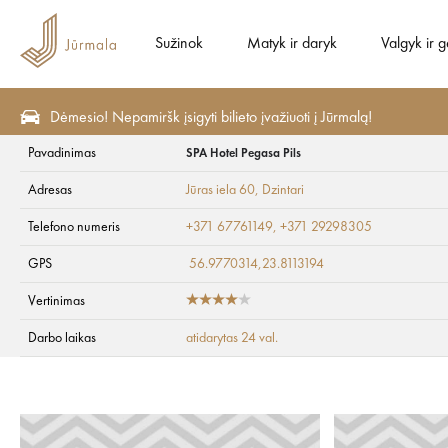
Sužinok
Matyk ir daryk
Valgyk ir g
Dėmesio! Nepamiršk įsigyti bilieto įvažiuoti į Jūrmalą!
Pavadinimas
SPA Hotel Pegasa Pils
Matyk ir daryk
Aktyvus poilsis
Biliardas
Adresas
Jūras iela 60
, Dzintari
SPA Hotel Pegasa P
Telefono numeris
+371 67761149, +371 29298305
GPS
56.9770314,23.8113194
Vertinimas
Darbo laikas
atidarytas 24 val.