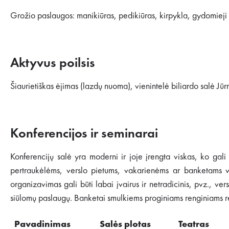
Grožio paslaugos: manikiūras, pedikiūras, kirpykla, gydomiej
Aktyvus poilsis
Šiaurietiškas ėjimas (lazdų nuoma), vienintelė biliardo salė Jūrm
Konferencijos ir seminarai
Konferencijų salė yra moderni ir joje įrengta viskas, ko gali 
pertraukėlėms, verslo pietums, vakarienėms ar banketams virė
organizavimas gali būti labai įvairus ir netradicinis, pvz., ve
siūlomų paslaugų. Banketai smulkiems proginiams renginiams ren
Pavadinimas
Salės
plotas
Teatras