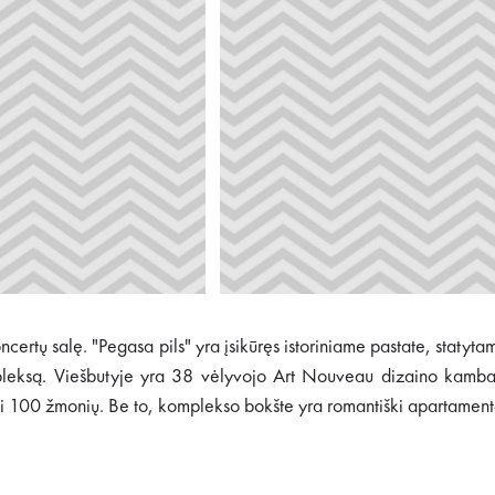
ertų salę. "Pegasa pils" yra įsikūręs istoriniame pastate, statytam
pleksą. Viešbutyje yra 38 vėlyvojo Art Nouveau dizaino kambaria
 iki 100 žmonių. Be to, komplekso bokšte yra romantiški apartamen