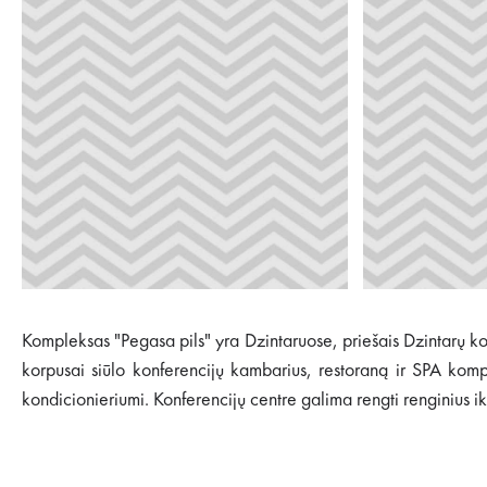
Kompleksas "Pegasa pils" yra Dzintaruose, priešais Dzintarų konc
korpusai siūlo konferencijų kambarius, restoraną ir SPA kom
kondicionieriumi. Konferencijų centre galima rengti renginius