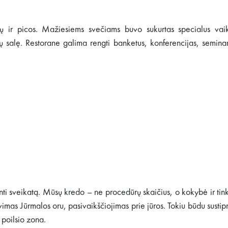
kalų ir picos. Mažiesiems svečiams buvo sukurtas specialus vai
tų salę. Restorane galima rengti banketus, konferencijas, semina
nti sveikatą. Mūsų kredo – ne procedūrų skaičius, o kokybė ir ti
as Jūrmalos oru, pasivaikščiojimas prie jūros. Tokiu būdu sustipr
 poilsio zona.