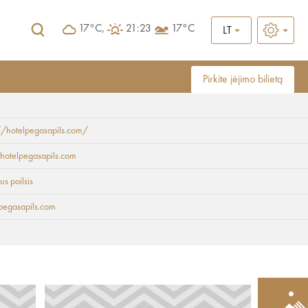
17°C,
21:23
17°C
LT
Pirkite įėjimo bilietą
//hotelpegasapils.com/
hotelpegasapils.com
us poilsis
pegasapils.com