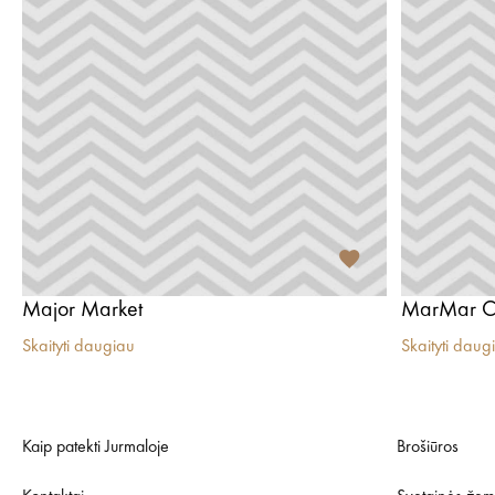
Major Market
MarMar C
Skaityti daugiau
Skaityti daug
Kaip patekti Jurmaloje
Brošiūros