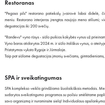
Restoranas
"Pegasa pils" restorano patiekalų įvairovė labai didelė, či
meniu. Restorano interjeras įrengtas naujojo meno stiliumi; v
degustacijas iki 200 svečių.
"Randevu" vyno rūsys - siūlo puikios kokybės vynus už prieinam
Vyno baras atidarytas 2024 m. ir siūlo itališkus vynus, o ateityje p
Pristatymas vyksta Rygoje ir Jūrmaloje.
Taip pat siūlome degustacijas įmonių svečiams, gimtadieniams
SPA ir sveikatingumas
SPA komplekso veikla grindžiama šiuolaikiškais metodais. Mes 
sudarytos sveikatingumo programos su poilsiu smėlėtame paplūd
savo organizmą ir nuraminsite sielą! Individualaus apsilankymo