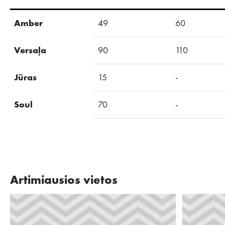
Amber
49
60
Versaļa
90
110
Jūras
15
-
Soul
70
-
Artimiausios vietos