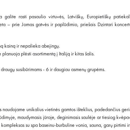
a galite rasti pasaulio virtuvės, Latviškų, Europietiškų patie
ieta – prie Jomas gatvės ir paplūdimio, priešais Dzintari koncer
ą kainą ir nepalieka abejingų.
lanuoja plėsti asortimentą į Italiją ir kitas šalis.
, draugų susibūrimams - 6 ir daugiau asmenų grupėms.
naudojame unikalius vietinės gamtos išteklius, padedančius geri
imyje, maudymasis jūroje, deginimasis saulėje ar tiesiog kvėpavim
 kompleksas su spa baseinu-burbuline vonia, sauna, garų pirtimi ir