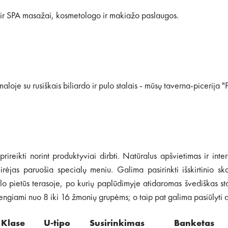
i ir SPA masažai, kosmetologo ir makiažo paslaugos.
aloje su rusiškais biliardo ir pulo stalais - mūsų taverna-picerija 
prireikti norint produktyviai dirbti. Natūralus apšvietimas ir int
jas paruošia specialų meniu. Galima pasirinkti išskirtinio skon
rslo pietūs terasoje, po kurių paplūdimyje atidaromas švediškas st
giami nuo 8 iki 16 žmonių grupėms; o taip pat galima pasiūlyti at
Klase
U-tipo
Susirinkimas
Banketas