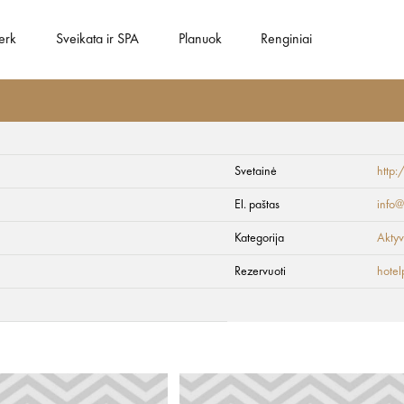
erk
Sveikata ir SPA
Planuok
Renginiai
Svetainė
http:
ils
El. paštas
info@
Kategorija
Aktyv
Rezervuoti
hotel