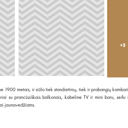
+5
e 1900 metais, ir siūlo tiek standartinių, tiek ir prabangių kambar
i su prancūziškais balkonais, kabeline TV ir mini baru, seifu 
tai jaunavedžiams.