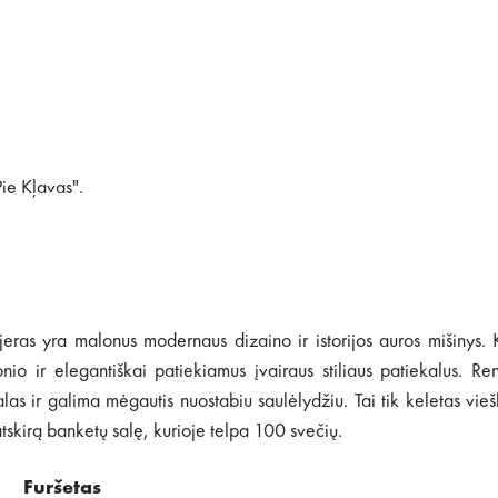
"Pie Kļavas".
erjeras yra malonus modernaus dizaino ir istorijos auros mišinys.
io ir elegantiškai patiekiamus įvairaus stiliaus patiekalus. Re
alas ir galima mėgautis nuostabiu saulėlydžiu. Tai tik keletas vie
skirą banketų salę, kurioje telpa 100 svečių.
Furšetas