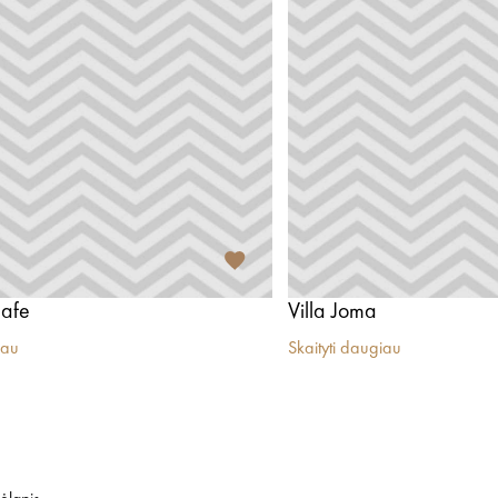
afe
Villa Joma
iau
Skaityti daugiau