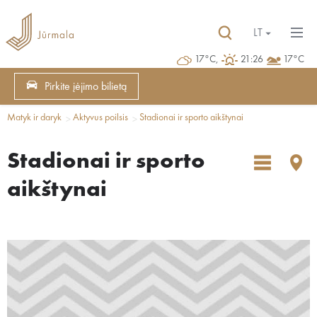
LT
17°C,
21:26
17°C
Pirkite įėjimo bilietą
Matyk ir daryk
Aktyvus poilsis
Stadionai ir sporto aikštynai
Stadionai ir sporto
aikštynai