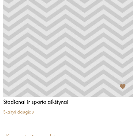
Stadionai ir sporto aikštynai
Skaityti daugiau