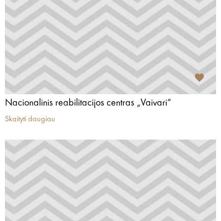
Nacionalinis reabilitacijos centras „Vaivari“
Skaityti daugiau