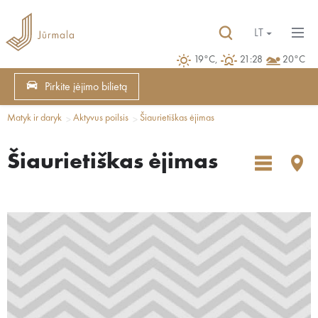
LT
19°C,
21:28
20°C
Pirkite įėjimo bilietą
Matyk ir daryk
Aktyvus poilsis
Šiaurietiškas ėjimas
Šiaurietiškas ėjimas