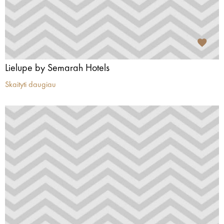
Lielupe by Semarah Hotels
Skaityti daugiau