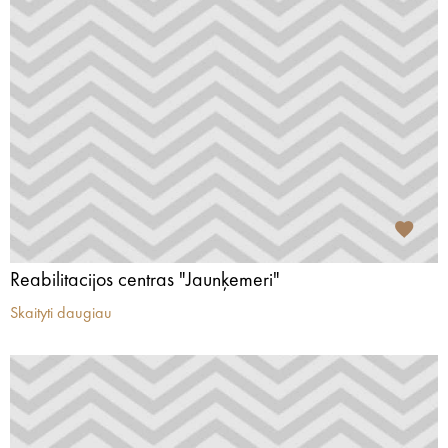
Reabilitacijos centras "Jaunķemeri"
Skaityti daugiau