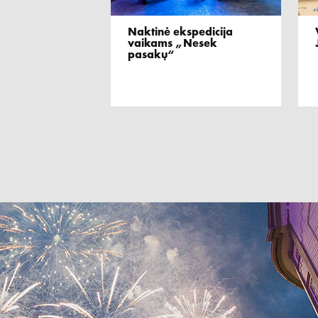
Naktinė ekspedicija
vaikams „Nesek
pasakų“