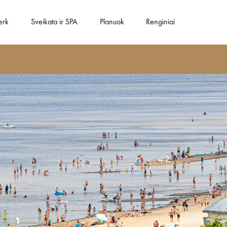
erk
Sveikata ir SPA
Planuok
Renginiai