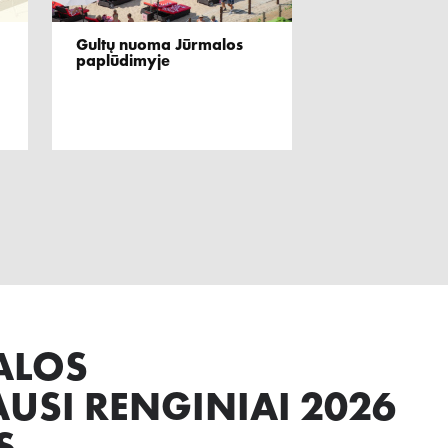
Gultų nuoma Jūrmalos
paplūdimyje
ALOS
AUSI RENGINIAI 2026