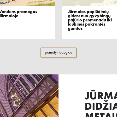
Vandens pramogos
Jūrmalos paplūdimių
Jūrmaloje
gidas: nuo gyvybingų
pajūrio promenadų iki
laukinės pakrantės
gamtos
pamatyti daugiau
JŪRM
DIDŽI