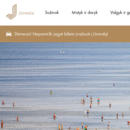
Sužinok
Matyk ir daryk
Valgyk ir g
Dėmesio! Nepamiršk įsigyti bilieto įvažiuoti į Jūrmalą!