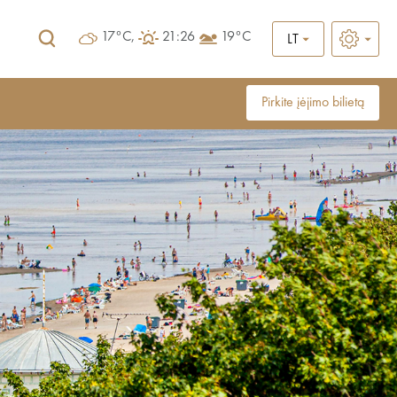
17°C,
21:26
19°C
LT
Pirkite įėjimo bilietą