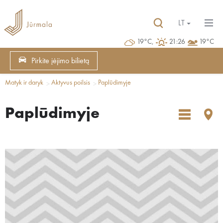
LT
19°C,
21:26
19°C
Pirkite įėjimo bilietą
Matyk ir daryk
Aktyvus poilsis
Paplūdimyje
Paplūdimyje