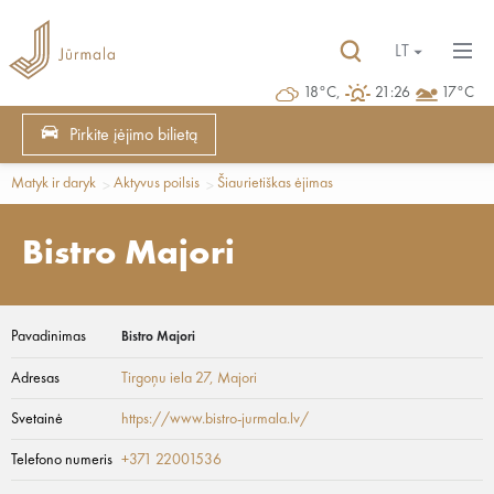
LT
18°C,
21:26
17°C
Pirkite įėjimo bilietą
Matyk ir daryk
Aktyvus poilsis
Šiaurietiškas ėjimas
Bistro Majori
Pavadinimas
Bistro Majori
Adresas
Tirgoņu iela 27
, Majori
Svetainė
https://www.bistro-jurmala.lv/
Telefono numeris
+371 22001536