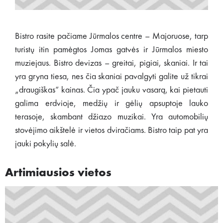
Bistro rasite pačiame Jūrmalos centre – Majoruose, tarp
turistų itin pamėgtos Jomas gatvės ir Jūrmalos miesto
muziejaus. Bistro devizas – greitai, pigiai, skaniai. Ir tai
yra gryna tiesa, nes čia skaniai pavalgyti galite už tikrai
„draugiškas“ kainas. Čia ypač jauku vasarą, kai pietauti
galima erdvioje, medžių ir gėlių apsuptoje lauko
terasoje, skambant džiazo muzikai. Yra automobilių
stovėjimo aikštelė ir vietos dviračiams. Bistro taip pat yra
jauki pokylių salė.
Artimiausios vietos