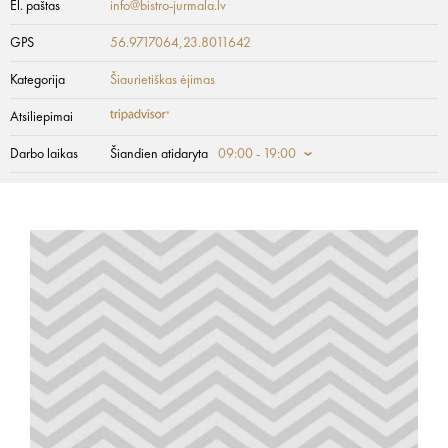
El. paštas
info@bistro-jurmala.lv
GPS
56.9717064,23.8011642
Kategorija
Šiaurietiškas ėjimas
Atsiliepimai
Darbo laikas
Šiandien atidaryta
09:00 - 19:00