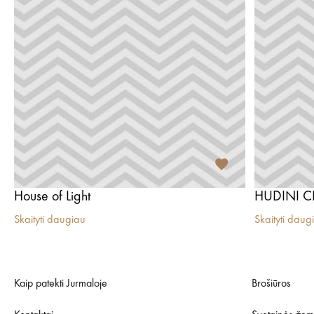
House of Light
HUDINI C
Skaityti daugiau
Skaityti daug
Kaip patekti Jurmaloje
Brošiūros