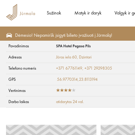
Sužinok
Matyk ir daryk
Valgyk ir g
Dėmesio! Nepamiršk įsigyti bilieto įvažiuoti į Jūrmalą!
Pavadinimas
SPA Hotel Pegasa Pils
Matyk ir daryk
Aktyvus poilsis
Šiaurietiškas ėjimas
Adresas
Jūras iela 60
, Dzintari
SPA Hotel Pegasa P
Telefono numeris
+371 67761149, +371 29298305
GPS
56.9770314,23.8113194
Vertinimas
Darbo laikas
atidarytas 24 val.