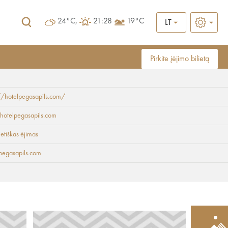
24°C,
21:28
19°C
LT
Pirkite įėjimo bilietą
//hotelpegasapils.com/
hotelpegasapils.com
ietiškas ėjimas
pegasapils.com