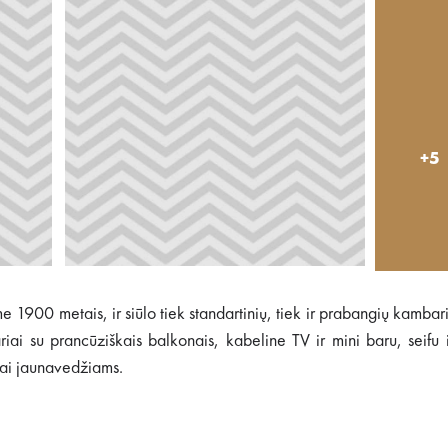
+5
e 1900 metais, ir siūlo tiek standartinių, tiek ir prabangių kambar
i su prancūziškais balkonais, kabeline TV ir mini baru, seifu 
tai jaunavedžiams.