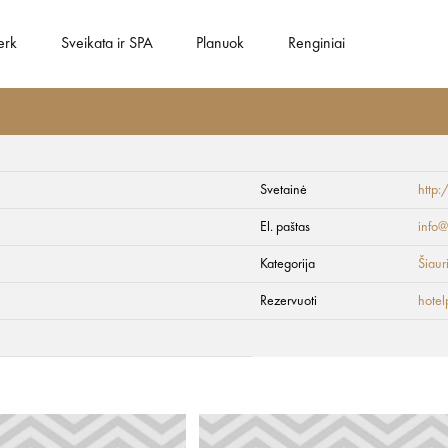
erk
Sveikata ir SPA
Planuok
Renginiai
Svetainė
http:
ils
El. paštas
info@
Kategorija
Šiaur
Rezervuoti
hotel