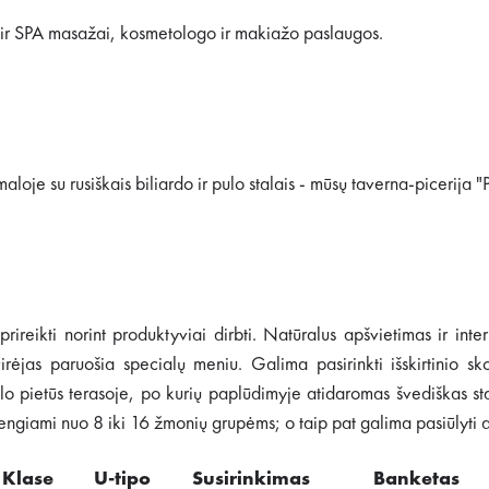
i ir SPA masažai, kosmetologo ir makiažo paslaugos.
aloje su rusiškais biliardo ir pulo stalais - mūsų taverna-picerija 
prireikti norint produktyviai dirbti. Natūralus apšvietimas ir int
jas paruošia specialų meniu. Galima pasirinkti išskirtinio skon
rslo pietūs terasoje, po kurių paplūdimyje atidaromas švediškas st
giami nuo 8 iki 16 žmonių grupėms; o taip pat galima pasiūlyti at
Klase
U-tipo
Susirinkimas
Banketas