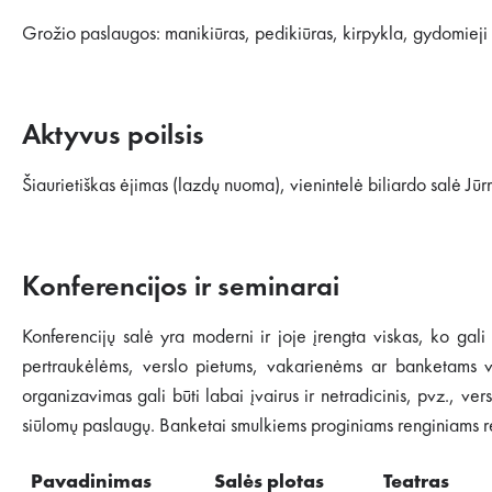
Grožio paslaugos: manikiūras, pedikiūras, kirpykla, gydomiej
Aktyvus poilsis
Šiaurietiškas ėjimas (lazdų nuoma), vienintelė biliardo salė Jūrm
Konferencijos ir seminarai
Konferencijų salė yra moderni ir joje įrengta viskas, ko gali 
pertraukėlėms, verslo pietums, vakarienėms ar banketams virė
organizavimas gali būti labai įvairus ir netradicinis, pvz., ve
siūlomų paslaugų. Banketai smulkiems proginiams renginiams ren
Pavadinimas
Salės
plotas
Teatras