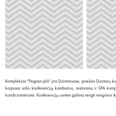
Kompleksas "Pegasa pils" yra Dzintaruose, priešais Dzintarų konc
korpusai siūlo konferencijų kambarius, restoraną ir SPA kom
kondicionieriumi. Konferencijų centre galima rengti renginius