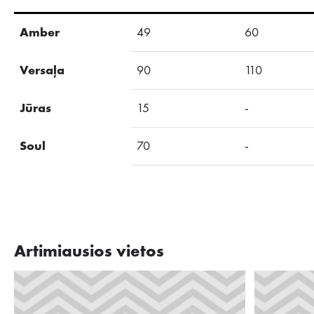
Amber
49
60
Versaļa
90
110
Jūras
15
-
Soul
70
-
Artimiausios vietos