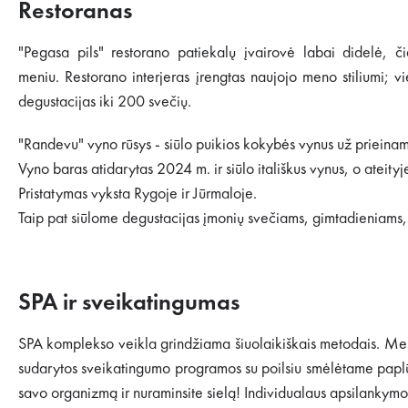
Restoranas
"Pegasa pils" restorano patiekalų įvairovė labai didelė, či
meniu. Restorano interjeras įrengtas naujojo meno stiliumi; v
degustacijas iki 200 svečių.
"Randevu" vyno rūsys - siūlo puikios kokybės vynus už prieinam
Vyno baras atidarytas 2024 m. ir siūlo itališkus vynus, o ateityje p
Pristatymas vyksta Rygoje ir Jūrmaloje.
Taip pat siūlome degustacijas įmonių svečiams, gimtadieniams
SPA ir sveikatingumas
SPA komplekso veikla grindžiama šiuolaikiškais metodais. Mes 
sudarytos sveikatingumo programos su poilsiu smėlėtame paplūd
savo organizmą ir nuraminsite sielą! Individualaus apsilankymo