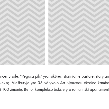
ertų salę. "Pegasa pils" yra įsikūręs istoriniame pastate, statytam
pleksą. Viešbutyje yra 38 vėlyvojo Art Nouveau dizaino kambaria
 iki 100 žmonių. Be to, komplekso bokšte yra romantiški apartamen