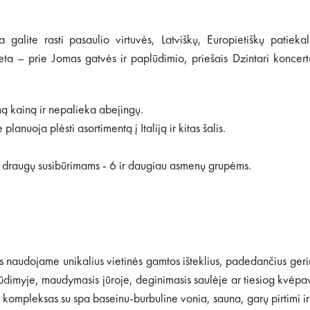
a galite rasti pasaulio virtuvės, Latviškų, Europietiškų patie
ieta – prie Jomas gatvės ir paplūdimio, priešais Dzintari koncer
ą kainą ir nepalieka abejingų.
lanuoja plėsti asortimentą į Italiją ir kitas šalis.
, draugų susibūrimams - 6 ir daugiau asmenų grupėms.
naudojame unikalius vietinės gamtos išteklius, padedančius geri
imyje, maudymasis jūroje, deginimasis saulėje ar tiesiog kvėpavim
 kompleksas su spa baseinu-burbuline vonia, sauna, garų pirtimi ir