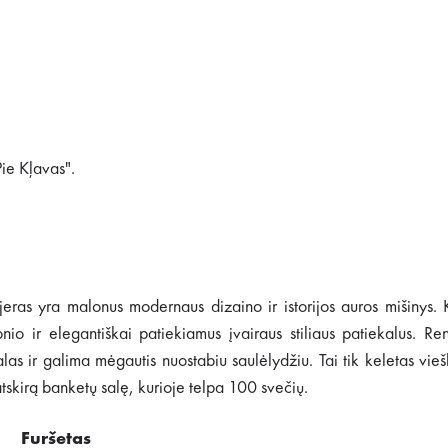
"Pie Kļavas".
erjeras yra malonus modernaus dizaino ir istorijos auros mišinys.
io ir elegantiškai patiekiamus įvairaus stiliaus patiekalus. Re
alas ir galima mėgautis nuostabiu saulėlydžiu. Tai tik keletas vie
skirą banketų salę, kurioje telpa 100 svečių.
Furšetas