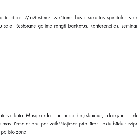
kalų ir picos. Mažiesiems svečiams buvo sukurtas specialus vai
tų salę. Restorane galima rengti banketus, konferencijas, semina
nti sveikatą. Mūsų kredo – ne procedūrų skaičius, o kokybė ir ti
as Jūrmalos oru, pasivaikščiojimas prie jūros. Tokiu būdu sustipr
 poilsio zona.