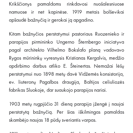
Krikščionys pamaldoms rinkdavosi nuošalesniuose
namuose ir net kapinėse. 1919 metais bolševikai
apšaudė bažnyčią ir gerokai ją apgadino.
Kitam bažnyčios perstatymui pastoriaus Ruozenieko ir
parapijos pirmininko Ungerno Šternbergo iniciatyva
pagal architekto Vilhelmo Bokslafo planą vadovavo
Rygos mūrininkų vyresnysis Kristianas Kergalvis, medžio
apdirbimo darbus atliko E. Šteinertas. Nemažai lėšų
perstatymui nuo 1898 metų davė Vidžemės konsistorija,
ev. liuteronų Pagalbos draugija, Baltijos celiuliozės
fabrikas Sluokoje, dar suaukojo parapijos nariai.
1903 metų rugpjūčio 31 dieną parapija įžengė į naujai
perstatytą bažnyčią. Per šias iškilmingas pamaldas
skambėjo naujas 18 pūdų sveriantis varpas.