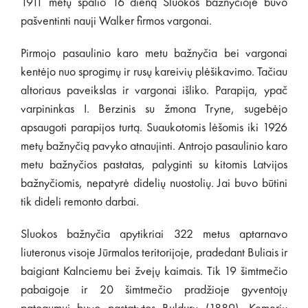
1911 metų spalio 16 dieną Sluokos bažnyčioje buvo
pašventinti nauji Walker firmos vargonai.
Pirmojo pasaulinio karo metu bažnyčia bei vargonai
kentėjo nuo sprogimų ir rusų kareivių plėšikavimo. Tačiau
altoriaus paveikslas ir vargonai išliko. Parapija, ypač
varpininkas I. Berzinis su žmona Tryne, sugebėjo
apsaugoti parapijos turtą. Suaukotomis lėšomis iki 1926
metų bažnyčią pavyko atnaujinti. Antrojo pasaulinio karo
metu bažnyčios pastatas, palyginti su kitomis Latvijos
bažnyčiomis, nepatyrė didelių nuostolių. Jai buvo būtini
tik dideli remonto darbai.
Sluokos bažnyčia apytikriai 322 metus aptarnavo
liuteronus visoje Jūrmalos teritorijoje, pradedant Buliais ir
baigiant Kalnciemu bei žvejų kaimais. Tik 19 šimtmečio
pabaigoje ir 20 šimtmečio pradžioje gyventojų