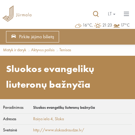
LT
16°C,
21:23
17°C
Pirkite įėjimo bilietą
Matyk ir daryk
Aktyvus poilsis
Tenisas
Sluokos evangelikų
liuteronų bažnyčia
Pavadinimas
Sluokos evangelikų liuteronų bažnyčia
Adresas
Raiņa iela 4
, Sloka
Svetainė
http://www.slokasdraudze.lv/