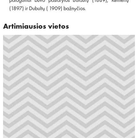
patogumui buvo pastatytos Buldurų (1889), Kemerių
(1897) ir Dubultų ( 1909) bažnyčios.
Artimiausios vietos