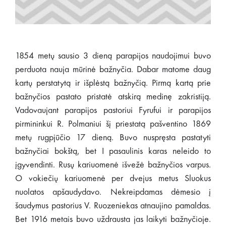
1854 metų sausio 3 dieną parapijos naudojimui buvo
perduota nauja mūrinė bažnyčia. Dabar matome daug
kartų perstatytą ir išplėstą bažnyčią. Pirmą kartą prie
bažnyčios pastato pristatė atskirą medinę zakristiją.
Vadovaujant parapijos pastoriui Fyrufui ir parapijos
pirmininkui R. Polmaniui šį priestatą pašventino 1869
metų rugpjūčio 17 dieną. Buvo nuspręsta pastatyti
bažnyčiai bokštą, bet I pasaulinis karas neleido to
įgyvendinti. Rusų kariuomenė išvežė bažnyčios varpus.
O vokiečių kariuomenė per dvejus metus Sluokus
nuolatos apšaudydavo. Nekreipdamas dėmesio į
šaudymus pastorius V. Ruozeniekas atnaujino pamaldas.
Bet 1916 metais buvo uždrausta jas laikyti bažnyčioje.