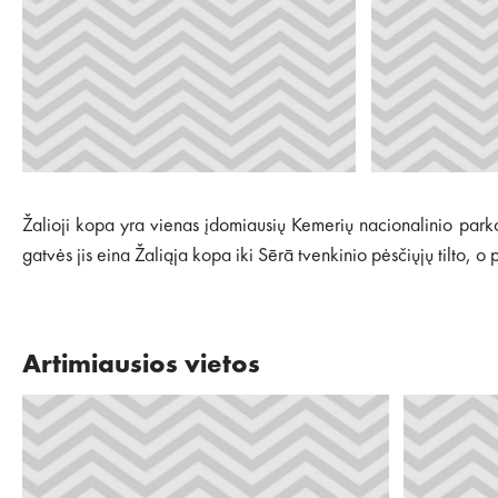
Žalioji kopa yra vienas įdomiausių Kemerių nacionalinio parko
gatvės jis eina Žaliąja kopa iki Sērā tvenkinio pėsčiųjų tilto, 
Artimiausios vietos