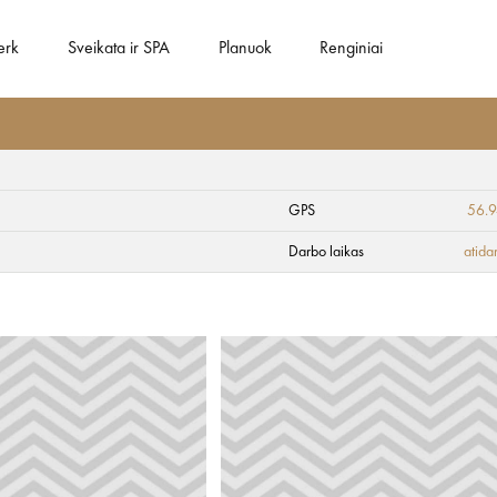
erk
Sveikata ir SPA
Planuok
Renginiai
GPS
56.9
liąją kopą
Darbo laikas
atida