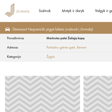
Sužinok
Matyk ir daryk
Valgyk ir g
Dėmesio! Nepamiršk įsigyti bilieto įvažiuoti į Jūrmalą!
Pavadinimas
Maršrutas palei Žaliąją kopą
Matyk ir daryk
Aktyvus poilsis
Žygiai
Adresas
Partizānu gatvės gale
, Ķemeri
Maršrutas palei Ža
Kategorija
Žygiai