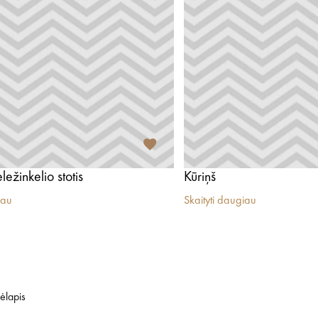
ežinkelio stotis
Kūriņš
iau
Skaityti daugiau
ėlapis