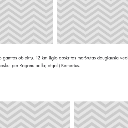
 gamtos objektų. 12 km ilgio apskritas maršrutas daugiausia veda 
o paskui per Raganu pelkę atgal į Kemerius.