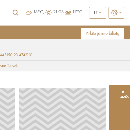
18°C,
21:23
17°C
LT
Pirkite įėjimo bilietą
448150,23.4742101
rytas 24 val.