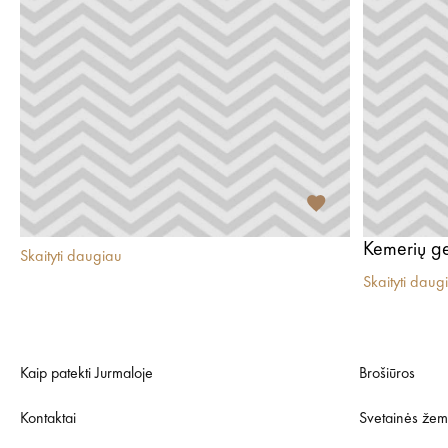
Kemerių gel
Skaityti daugiau
Skaityti daug
Kaip patekti Jurmaloje
Brošiūros
Kontaktai
Svetainės žem