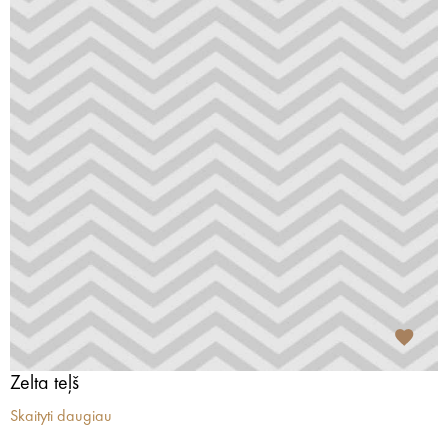
Zelta teļš
Skaityti daugiau