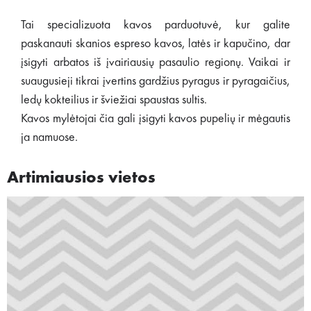
Tai specializuota kavos parduotuvė, kur galite
paskanauti skanios espreso kavos, latės ir kapučino, dar
įsigyti arbatos iš įvairiausių pasaulio regionų. Vaikai ir
suaugusieji tikrai įvertins gardžius pyragus ir pyragaičius,
ledų kokteilius ir šviežiai spaustas sultis.
Kavos mylėtojai čia gali įsigyti kavos pupelių ir mėgautis
ja namuose.
Artimiausios vietos