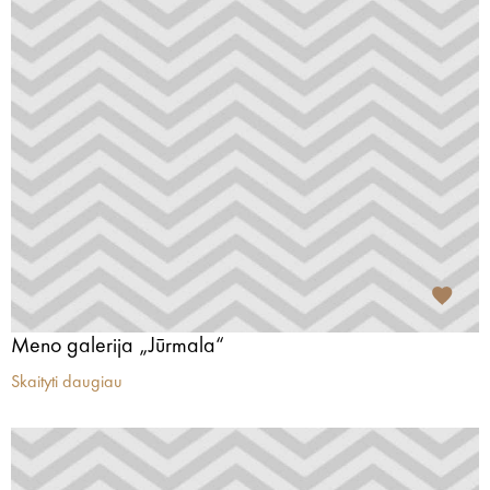
Meno galerija „Jūrmala“
Skaityti daugiau