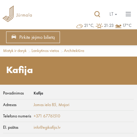
LT
21°C,
21:23
17°C
Pirkite įėjimo bilietą
Matyk ir daryk
Lankytinos vietos
Architektūra
Kafija
Pavadinimas
Kafija
Adresas
Jomas iela 85
, Majori
Telefono numeris
+371 67761510
El. paštas
info@egikafija.lv