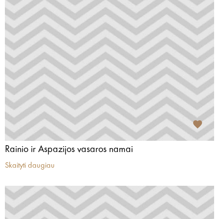
Rainio ir Aspazijos vasaros namai
Skaityti daugiau