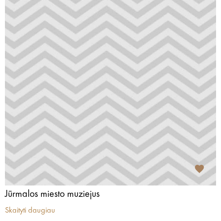
Jūrmalos miesto muziejus
Skaityti daugiau