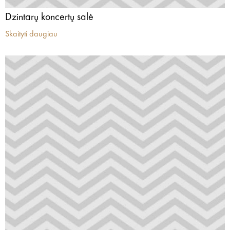
Dzintarų koncertų salė
Skaityti daugiau