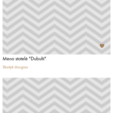
Meno stotelė "Dubulti"
Skaityti daugiau