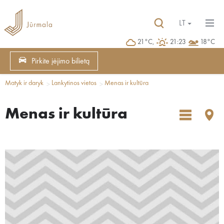
LT
21°C,
21:23
18°C
Pirkite įėjimo bilietą
Matyk ir daryk
Lankytinos vietos
Menas ir kultūra
Menas ir kultūra