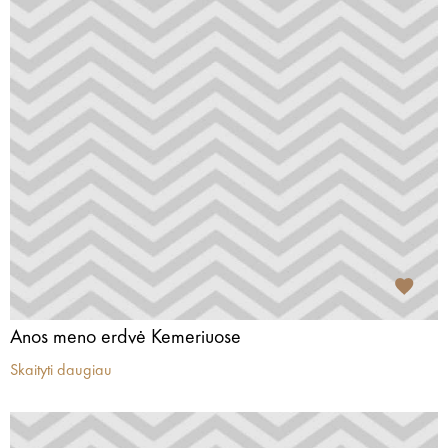
Anos meno erdvė Kemeriuose
Skaityti daugiau