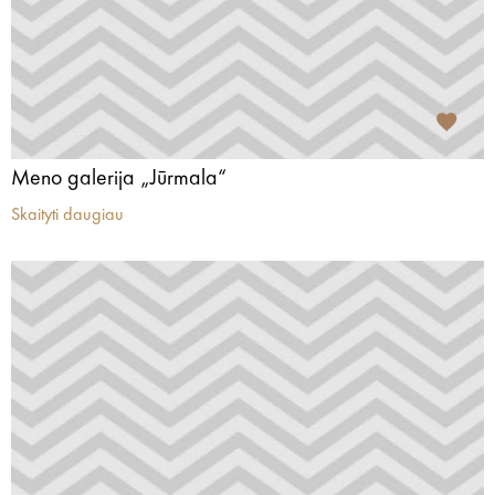
Meno galerija „Jūrmala“
Skaityti daugiau