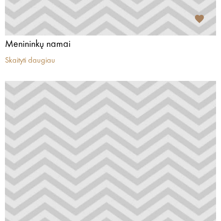
Menininkų namai
Skaityti daugiau