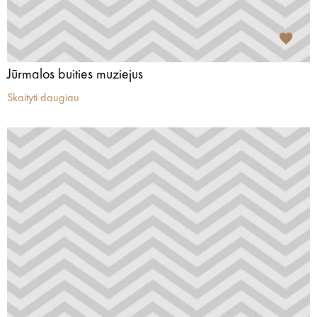
Jūrmalos buities muziejus
Skaityti daugiau