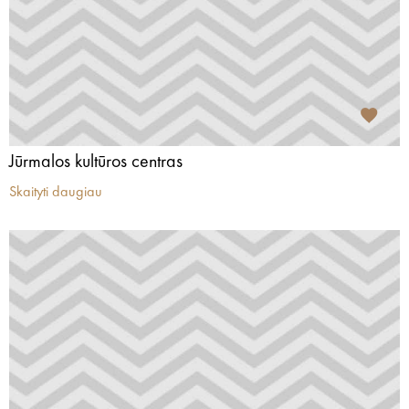
Jūrmalos kultūros centras
Skaityti daugiau