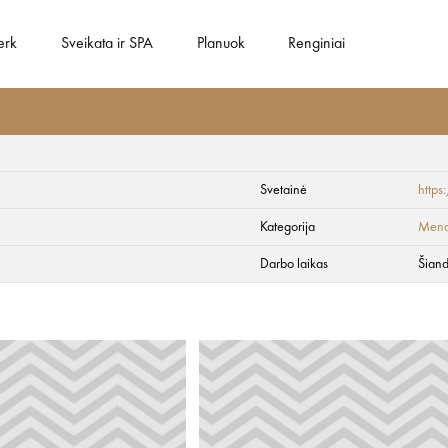
erk
Sveikata ir SPA
Planuok
Renginiai
Svetainė
http
Kategorija
Menas
Darbo laikas
Šiand