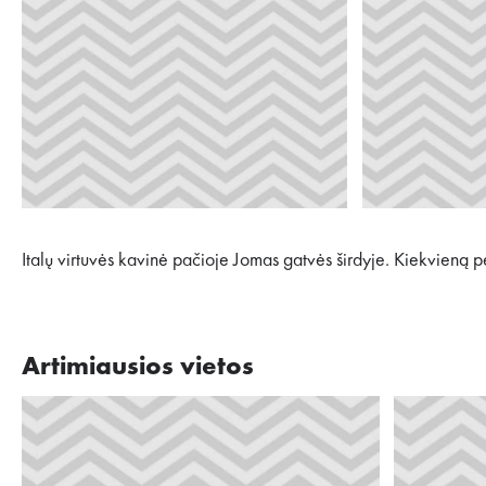
Italų virtuvės kavinė pačioje Jomas gatvės širdyje. Kiekvieną pe
Artimiausios vietos