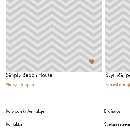
Simply Beach House
Švytinčių p
Skaityti daugiau
Skaityti daug
Kaip patekti Jurmaloje
Brošiūros
Kontaktai
Svetainės žem