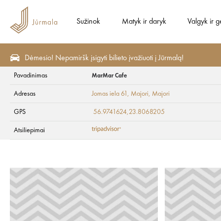
Sužinok
Matyk ir daryk
Valgyk ir g
Dėmesio! Nepamiršk įsigyti bilieto įvažiuoti į Jūrmalą!
Pavadinimas
MarMar Cafe
Matyk ir daryk
Lankytinos vietos
Menas ir kultūra
Adresas
Jomas iela 61, Majori
, Majori
MarMar Cafe
GPS
56.9741624,23.8068205
Atsiliepimai