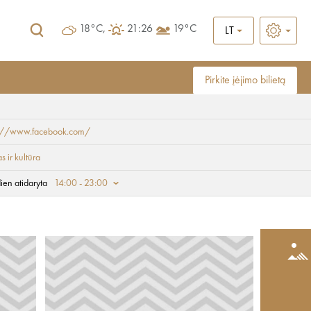
18°C,
21:26
19°C
LT
Pirkite įėjimo bilietą
s://www.facebook.com/
 ir kultūra
ien atidaryta
14:00 - 23:00