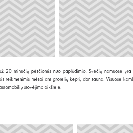
 už 20 minučių pėsčiomis nuo paplūdimio. Svečių namuose yra 
 reikmenimis mėsai ant grotelių kepti, dar sauna. Visuose kamba
utomobilių stovėjimo aikštele.