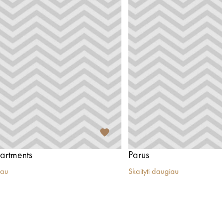
artments
Parus
iau
Skaityti daugiau