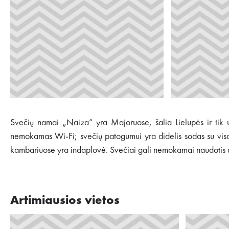
Svečių namai „Naiza“ yra Majoruose, šalia Lielupės ir tik
nemokamas Wi-Fi; svečių patogumui yra didelis sodas su visais
kambariuose yra indaplovė. Svečiai gali nemokamai naudotis a
Artimiausios vietos