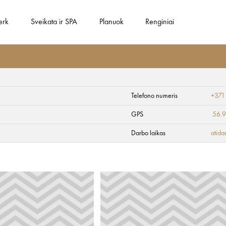
erk
Sveikata ir SPA
Planuok
Renginiai
Telefono numeris
+371
 and Apartments
GPS
56.
Darbo laikas
atida