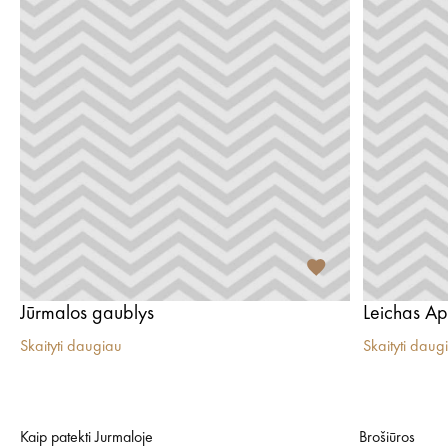
Jūrmalos gaublys
Leichas Ap
Skaityti daugiau
Skaityti daug
Kaip patekti Jurmaloje
Brošiūros