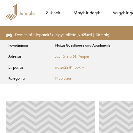
Sužinok
Matyk ir daryk
Valgyk ir g
Dėmesio! Nepamiršk įsigyti bilieto įvažiuoti į Jūrmalą!
Pavadinimas
Naiza Guesthouse and Apartments
Matyk ir daryk
Nuotykiai
Adresas
Jaunā iela 61
, Majori
Naiza Guesthouse
El. paštas
naiza22@inbox.lv
Kategorija
Nuotykiai