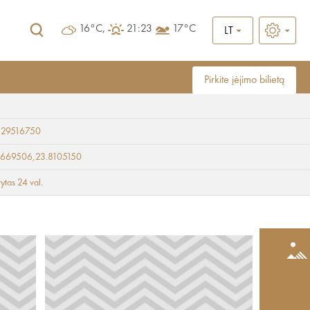
16°C,
21:23
17°C
LT
Pirkite įėjimo bilietą
 29516750
9669506,23.8105150
rytas 24 val.