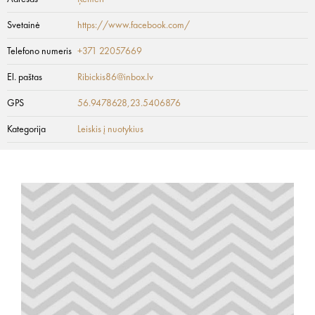
Svetainė
https://www.facebook.com/
Telefono numeris
+371 22057669
El. paštas
Ribickis86@inbox.lv
GPS
56.9478628,23.5406876
Kategorija
Leiskis į nuotykius