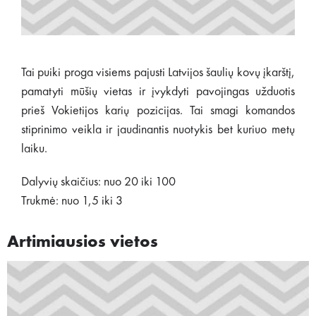
Tai puiki proga visiems pajusti Latvijos šaulių kovų įkarštį,
pamatyti mūšių vietas ir įvykdyti pavojingas užduotis
prieš Vokietijos karių pozicijas. Tai smagi komandos
stiprinimo veikla ir jaudinantis nuotykis bet kuriuo metų
laiku.
Dalyvių skaičius: nuo 20 iki 100
Trukmė: nuo 1,5 iki 3
Artimiausios vietos