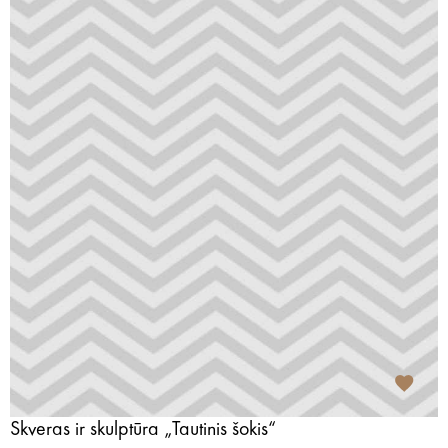
Skveras ir skulptūra „Tautinis šokis“