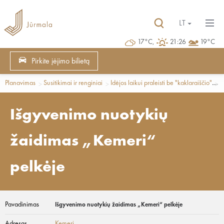
LT
17°C,
21:26
19°C
Pirkite įėjimo bilietą
Planavimas
Susitikimai ir renginiai
Idėjos laikui praleisti be "kaklaraiščio"
L
Išgyvenimo nuotykių
žaidimas „Kemeri“
pelkėje
Pavadinimas
Išgyvenimo nuotykių žaidimas „Kemeri“ pelkėje
Adresas
Ķemeri