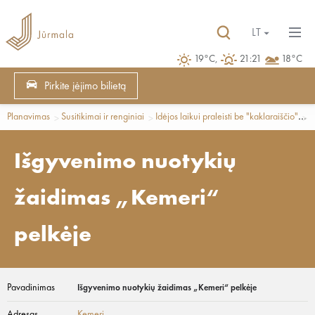
LT
19°C,
21:21
18°C
Pirkite įėjimo bilietą
Planavimas
Susitikimai ir renginiai
Idėjos laikui praleisti be "kaklaraiščio"
L
Išgyvenimo nuotykių
žaidimas „Kemeri“
pelkėje
Pavadinimas
Išgyvenimo nuotykių žaidimas „Kemeri“ pelkėje
Adresas
Ķemeri