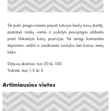
Tai puiki proga visiems pajusti Latvijos šaulių kovų įkarštį,
pamatyti mūšių vietas ir įvykdyti pavojingas užduotis
prieš Vokietijos karių pozicijas. Tai smagi komandos
stiprinimo veikla ir jaudinantis nuotykis bet kuriuo metų
laiku.
Dalyvių skaičius: nuo 20 iki 100
Trukmė: nuo 1,5 iki 3
Artimiausios vietos