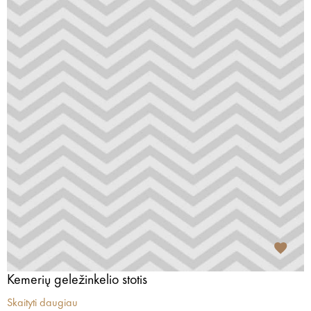
Kemerių geležinkelio stotis
Skaityti daugiau