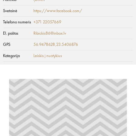
Svetainė
https://www.facebook.com/
Telefono numeris
+371 22057669
El. paštas
Ribickis86@inbox.lv
GPS
56.9478628,23.5406876
Kategorija
Leiskis į nuotykius