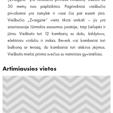
50 metrų nuo paplūdimio. Pagrindiniai viešbučio
privalumai yra ramybė ir visai čia pat esanti jūra.
Viešbučio „Zvaigzne“ vieta tikrai unikali – jis yra
siauriausioje Jūrmalos sausumos juostoje, tarp Lielupės ir
jūros. Viešbutis turi 12 kambarių su dušu, šaldytuvu,
elektriniu virduliu ir indais. Beveik visi kambariai turi
balkoną ar terasą, du kambariai turi atskirus įėjimus.
Viešbutis mielai priima svečius su naminiais gyvūnėliais.
Artimiausios vietos