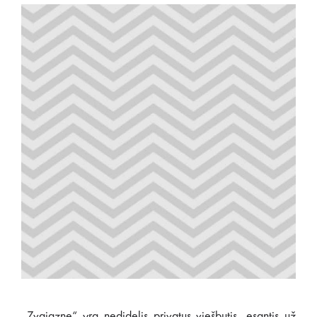
„Zvaigzne“ yra nedidelis privatus viešbutis, esantis už