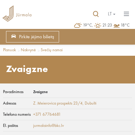
LT
19°C,
21:23
18°C
Pirkite įėjimo bilietą
Planuok
Nakvynė
Svečių namai
Zvaigzne
Pavadinimas
Zvaigzne
Adresas
Z. Meierovica prospekts 23/4
, Dubulti
Telefono numeris
+371 67764681
El. paštas
jurmalainfo@bkc.lv