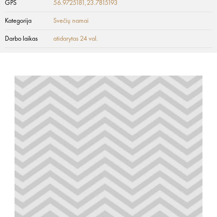
GPS
56.9725181,23.7815193
Kategorija
Svečių namai
Darbo laikas
atidarytas 24 val.