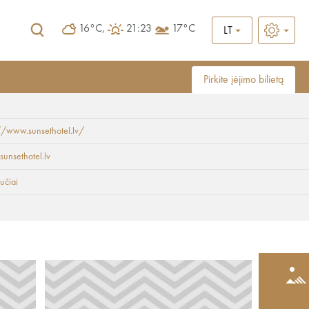
16°C,
21:23
17°C
LT
Pirkite įėjimo bilietą
//www.sunsethotel.lv/
sunsethotel.lv
učiai