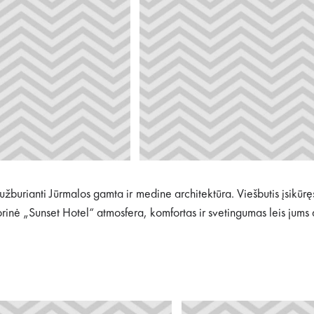
 užburianti Jūrmalos gamta ir medine architektūra. Viešbutis įsik
torinė „Sunset Hotel“ atmosfera, komfortas ir svetingumas leis jum