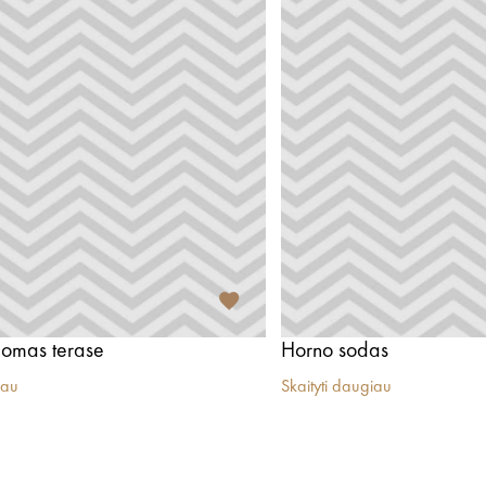
 Jomas terase
Horno sodas
iau
Skaityti daugiau