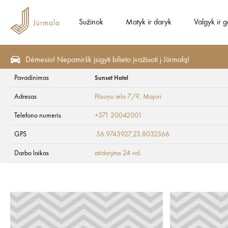
Sužinok
Matyk ir daryk
Valgyk ir g
Dėmesio! Nepamiršk įsigyti bilieto įvažiuoti į Jūrmalą!
Pavadinimas
Sunset Hotel
Planuok
Nakvynė
Viešbučiai
Adresas
Pilsoņu iela 7/9
, Majori
Sunset Hotel
Telefono numeris
+371 20042001
GPS
56.9743927,23.8032366
Darbo laikas
atidarytas 24 val.