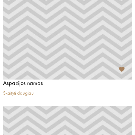
Aspazijos namas
Skaityti daugiau