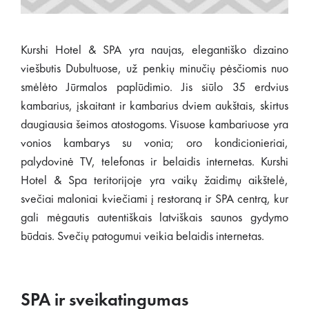
Kurshi Hotel & SPA yra naujas, elegantiško dizaino
viešbutis Dubultuose, už penkių minučių pėsčiomis nuo
smėlėto Jūrmalos paplūdimio. Jis siūlo 35 erdvius
kambarius, įskaitant ir kambarius dviem aukštais, skirtus
daugiausia šeimos atostogoms. Visuose kambariuose yra
vonios kambarys su vonia; oro kondicionieriai,
palydovinė TV, telefonas ir belaidis internetas. Kurshi
Hotel & Spa teritorijoje yra vaikų žaidimų aikštelė,
svečiai maloniai kviečiami į restoraną ir SPA centrą, kur
gali mėgautis autentiškais latviškais saunos gydymo
būdais. Svečių patogumui veikia belaidis internetas.
SPA ir sveikatingumas