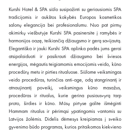
Kurshi Hotel & SPA siūlo susipažinti su geriausiomis SPA
tradicijomis ir aukštos kokybės Europos kosmetikos
salonų elegancija bei profesionalumu. Nuo pat pirmų
akimirkų viešbutyje Kurshi SPA pasinersite į ramybės ir
harmonijos oazę, teikiančią džiaugsmo ir gerą savijautą.
Elegantiška ir jauki Kurshi SPA aplinka padės jums gerai
atsipalaiduoti ir pasikrauti džiaugsmo bei šviesos
energijos, mėgautis teigiamomis emocijomis veido, kūno
procedūrų metu ir pirties ritualuose. Siūlome veiksmingas
veido procedūras, turinčias anti-age, odą stangrinantį ir
atnaujinantį poveikį, veiksmingus kūno masažus,
procedūras ir ritualus, kurie gerina pusiausvyrą tarp
proto, širdies ir kūno. Mūsų pirtyse galite išmėginti
Hammam ritualus ir pėrimąsi ypatingomis vantomis su
Latvijos žolėmis. Didelis dėmesys kreipiamas į sveiko
gyvenimo būdo programas, kurios pritaikomos kiekvieno