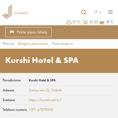
LT
21°C,
21:23
18°C
Pirkite įėjimo bilietą
Planuok
Renginių planavimas
Vieta renginiui
Kurshi Hotel & SPA
Pavadinimas
Kurshi Hotel & SPA
Adresas
Ceriņu iela 22
, Dubulti
Svetainė
https://kurshihotel.lv/
Telefono numeris
+371 67878900