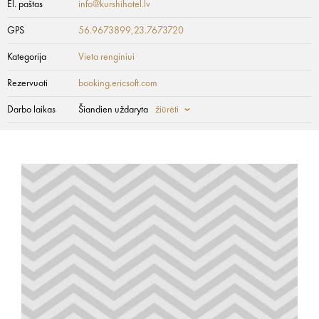
El. paštas
info@kurshihotel.lv
GPS
56.9673899,23.7673720
Kategorija
Vieta renginiui
Rezervuoti
booking.ericsoft.com
Darbo laikas
Šiandien uždaryta
žiūrėti