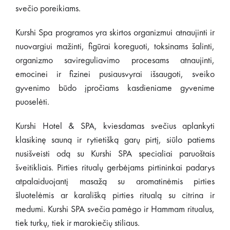
svečio poreikiams.
Kurshi Spa programos yra skirtos organizmui atnaujinti ir
nuovargiui mažinti, figūrai koreguoti, toksinams šalinti,
organizmo savireguliavimo procesams atnaujinti,
emocinei ir fizinei pusiausvyrai išsaugoti, sveiko
gyvenimo būdo įpročiams kasdieniame gyvenime
puoselėti.
Kurshi Hotel & SPA, kviesdamas svečius aplankyti
klasikinę sauną ir rytietišką garų pirtį, siūlo patiems
nusišveisti odą su Kurshi SPA specialiai paruoštais
šveitikliais. Pirties ritualų gerbėjams pirtininkai padarys
atpalaiduojantį masažą su aromatinėmis pirties
šluotelėmis ar karališką pirties ritualą su citrina ir
medumi. Kurshi SPA svečia pamėgo ir Hammam ritualus,
tiek turkų, tiek ir marokiečių stiliaus.