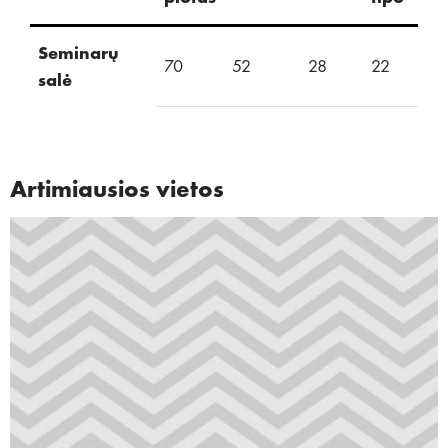
Seminarų
70
52
28
22
24
salė
Artimiausios vietos