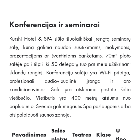
Konferencijos ir seminarai
Kurshi Hotel & SPA siūlo šiuolaikiškai įrengtą seminarų
salę, kurią galima naudoti susitikimams, mokymams,
prezentacijoms ar šventiniams banketams. 70m² ploto
salėje gali tilpti iki 50 delegatų tuo pat metu užtikrinant
sklandų renginį. Konferencijų salėje yra Wi-Fi prieiga,
profesionali audiovizualinė įranga ir oro
kondicionavimas. Salė yra atskirame pastate šalia
viešbučio. Viešbutis yra 400 metrų atstumu nuo
paplūdimio. Svečiai gali mėgautis Spa paslaugomis arba
atsipalaiduoti saunos zonoje.
Salės
U
Pavadinimas
Teatras
Klase
Sus
plotas
tipo