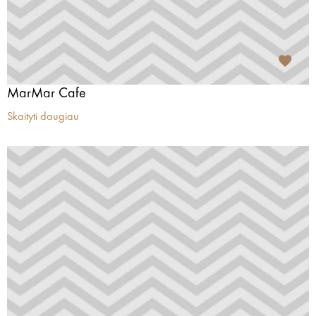
MarMar Cafe
Skaityti daugiau