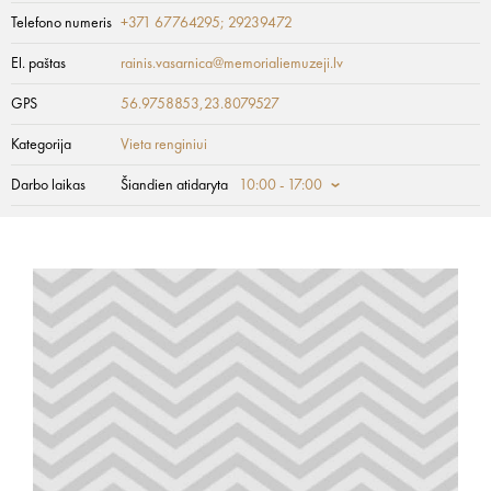
Telefono numeris
+371 67764295; 29239472
El. paštas
rainis.vasarnica@memorialiemuzeji.lv
GPS
56.9758853,23.8079527
Kategorija
Vieta renginiui
Darbo laikas
Šiandien atidaryta
10:00 - 17:00