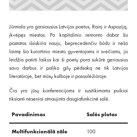
Jūrmala yra garsiausius Latvijos poetus, Rainį ir Aspaziją,
įkvėpęs miestas. Po kapitalinio remonto dabar šis
pastatas išsiskiria nauju, beprecedenčiu būdu ir neša
laimę šio kurortinio miesto gyventojams ir svečiams, jis
leidžia patirti laikus kai ši poetų pora sukūrė geriausius
savo darbus ir paliko gilų pėdsaką ne tik Latvijos
literatūroje, bet mūsų kalboje ir pasaulėžiūroje.
Čia yra jūsų konferencijoms ir susitikimams puikiai
tiksianti neseniai atnaujinta daugiafunkcinė salė.
Pavadinimas
Salės plotas
Te
Multifunkcionālā zāle
100
60