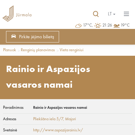
LT
17°C,
21:26
19°C
Pirkite įėjimo bilietą
Planuok
Renginių planavimas
Vieta renginiui
Rainio ir Aspazijos
vasaros namai
Pavadinimas
Rainio ir Aspazijos vasaros namai
Adresas
Pliekšāna iela 5/7
, Majori
Svetainė
http://www.aspazijarainis.lv/