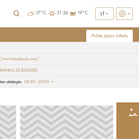
17°C,
21:26
19°C
LT
Pirkite įėjimo bilietą
://www.facebook.com/
9849816,23.8550482
ien atidaryta
08:30 - 20:00