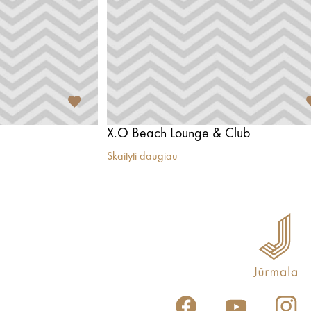
X.O Beach Lounge & Club
Skaityti daugiau