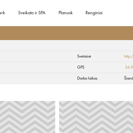
erk
Sveikata ir SPA
Planuok
Renginiai
Svetainė
http
GPS
56.
Darbo laikas
Šiand