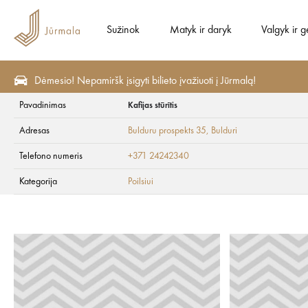
Sužinok
Matyk ir daryk
Valgyk ir g
Dėmesio! Nepamiršk įsigyti bilieto įvažiuoti į Jūrmalą!
Pavadinimas
Kafijas stūrītis
Specialūs pasiūlymai
Poilsiui
Adresas
Bulduru prospekts 35
, Bulduri
Kafijas stūrītis
Telefono numeris
+371 24242340
Kategorija
Poilsiui