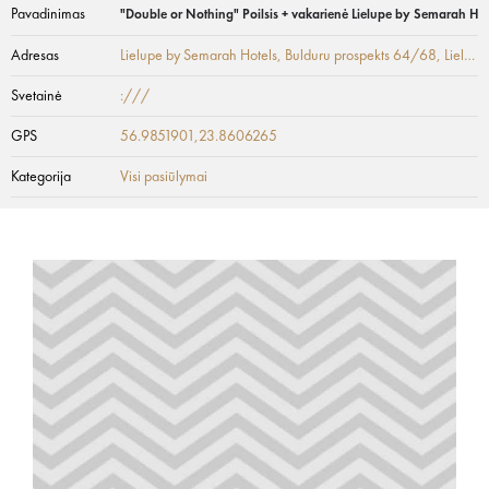
Pavadinimas
"Double or Nothing" Poilsis + vakarienė Lielupe by Semarah Hot
Adresas
Lielupe by Semarah Hotels, Bulduru prospekts 64/68
, Lielupe
Svetainė
:///
GPS
56.9851901,23.8606265
Kategorija
Visi pasiūlymai