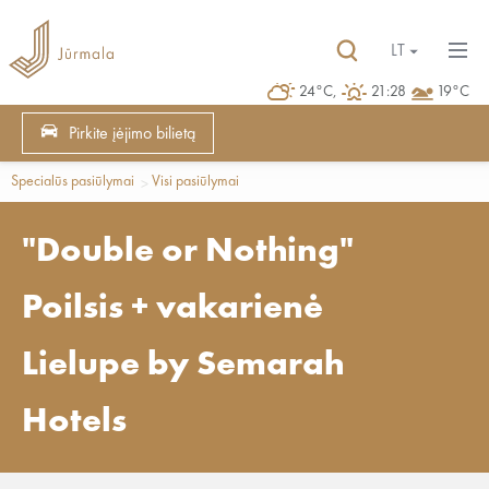
LT
24°C,
21:28
19°C
Pirkite įėjimo bilietą
Specialūs pasiūlymai
Visi pasiūlymai
"Double or Nothing"
Poilsis + vakarienė
Lielupe by Semarah
Hotels