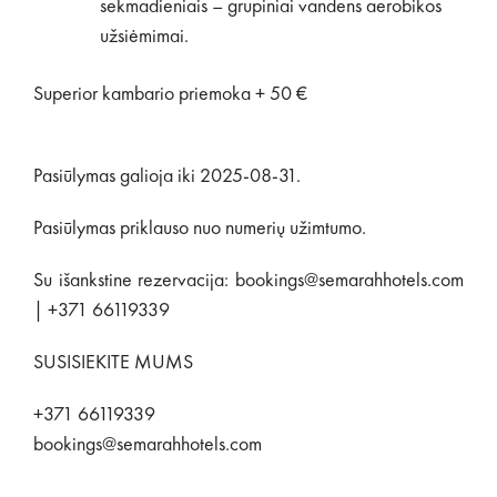
sekmadieniais – grupiniai vandens aerobikos
užsiėmimai.
Superior kambario priemoka + 50 €
Pasiūlymas galioja iki 2025-08-31.
Pasiūlymas priklauso nuo numerių užimtumo.
Su išankstine rezervacija: bookings@semarahhotels.com
| +371 66119339
SUSISIEKITE MUMS
+371 66119339
bookings@semarahhotels.com