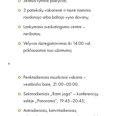
Skanūs rytiniai pusryčiai;
3 patiekalų vakarienė ir taurė naminio
raudonojo arba baltojo vyno dovanų;
Lankymasis sveikatingumo centre –
neribotas;
Vėlyvas išsiregistravimas iki 14:00 val.
priklausomai nuo užimtumo;
+
Penktadieniais muzikiniai vakarai –
vestibiulio bare, 21:00–00:00;
Sekmadieniais „Rami joga“ – konferencijų
salėje „Panorama“, 19:45–20:45;
Antradieniais, ketvirtadieniais,