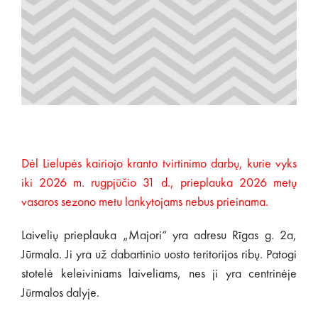
Dėl Lielupės kairiojo kranto tvirtinimo darbų, kurie vyks
iki 2026 m. rugpjūčio 31 d., prieplauka 2026 metų
vasaros sezono metu lankytojams nebus prieinama.
Laivelių prieplauka „Majori“ yra adresu Rīgas g. 2a,
Jūrmala. Ji yra už dabartinio uosto teritorijos ribų. Patogi
stotelė keleiviniams laiveliams, nes ji yra centrinėje
Jūrmalos dalyje.