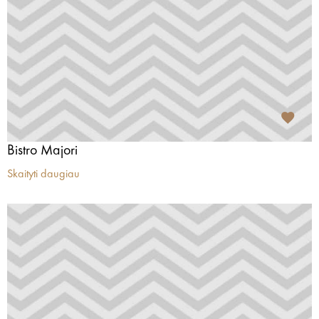
Bistro Majori
Skaityti daugiau