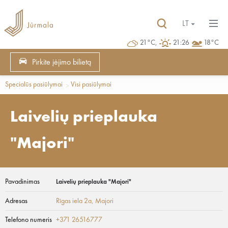
LT
21°C,
21:26
18°C
Pirkite įėjimo bilietą
Specialūs pasiūlymai
Visi pasiūlymai
Laivelių prieplauka
"Majori"
Pavadinimas
Laivelių prieplauka "Majori"
Adresas
Rīgas iela 2a
, Majori
Telefono numeris
+371 26516777