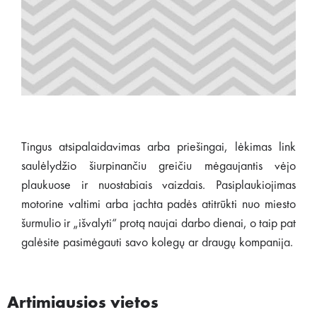
Tingus atsipalaidavimas arba priešingai, lėkimas link
saulėlydžio šiurpinančiu greičiu mėgaujantis vėjo
plaukuose ir nuostabiais vaizdais. Pasiplaukiojimas
motorine valtimi arba jachta padės atitrūkti nuo miesto
šurmulio ir „išvalyti“ protą naujai darbo dienai, o taip pat
galėsite pasimėgauti savo kolegų ar draugų kompanija.
Artimiausios vietos