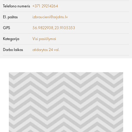
Telefono numeris
+371 29214264
El. paštas
izbraucieni@arjahtu.lv
GPS
56.9822938,23.9105353
Kategorija
Visi pasiūlymai
Darbo laikas
atidarytas 24 val.