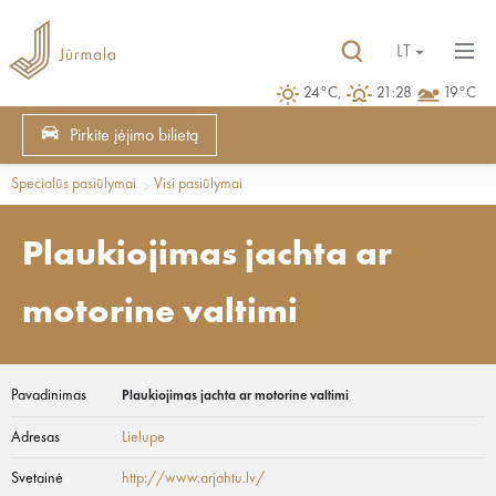
LT
24°C,
21:28
19°C
Pirkite įėjimo bilietą
Specialūs pasiūlymai
Visi pasiūlymai
Plaukiojimas jachta ar
motorine valtimi
Pavadinimas
Plaukiojimas jachta ar motorine valtimi
Adresas
Lielupe
Svetainė
http://www.arjahtu.lv/