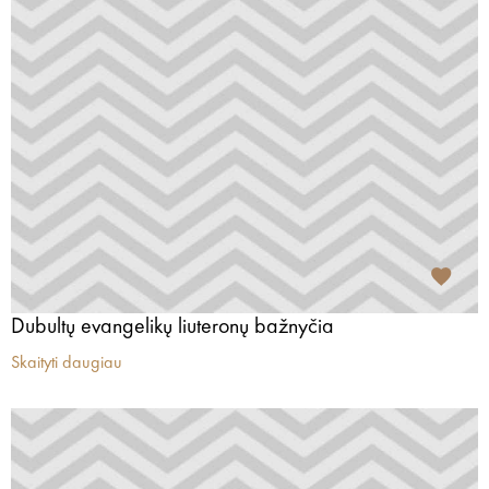
Dubultų evangelikų liuteronų bažnyčia
Skaityti daugiau