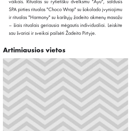
vaikais. Ritualas su rytietišku dvelksmu "Ayu", saldusis
SPA pirties ritualas "Choco Wrap" su šokolado įvyniojimu
ir ritualas "Harmony" su karštųjų žadeito akmenų masažu
– šiais ritualais geriausia mėgautis individualiai. Leiskite
sau švariai ir sveikai pailsėti Žadeito Pirtyje.
Artimiausios vietos