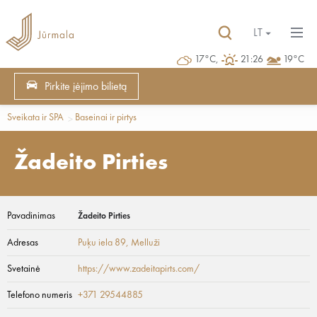
LT
17°C,
21:26
19°C
Pirkite įėjimo bilietą
Sveikata ir SPA
Baseinai ir pirtys
Žadeito Pirties
Pavadinimas
Žadeito Pirties
Adresas
Puķu iela 89
, Melluži
Svetainė
https://www.zadeitapirts.com/
Telefono numeris
+371 29544885