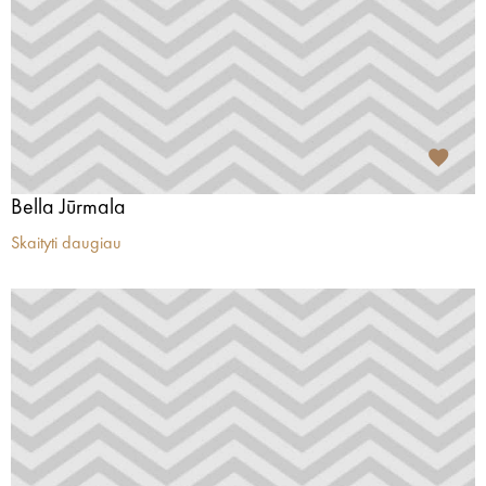
Bella Jūrmala
Skaityti daugiau