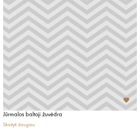
Jūrmalos baltoji žuvėdra
Skaityti daugiau