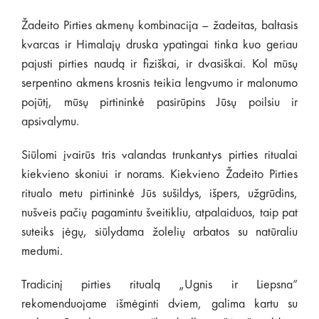
Žadeito Pirties akmenų kombinacija – žadeitas, baltasis
kvarcas ir Himalajų druska ypatingai tinka kuo geriau
pajusti pirties naudą ir fiziškai, ir dvasiškai. Kol mūsų
serpentino akmens krosnis teikia lengvumo ir malonumo
pojūtį, mūsų pirtininkė pasirūpins Jūsų poilsiu ir
apsivalymu.
Siūlomi įvairūs tris valandas trunkantys pirties ritualai
kiekvieno skoniui ir norams. Kiekvieno Žadeito Pirties
ritualo metu pirtininkė Jūs sušildys, išpers, užgrūdins,
nušveis pačių pagamintu šveitikliu, atpalaiduos, taip pat
suteiks jėgų, siūlydama žolelių arbatos su natūraliu
medumi.
Tradicinį pirties ritualą „Ugnis ir Liepsna“
rekomenduojame išmėginti dviem, galima kartu su