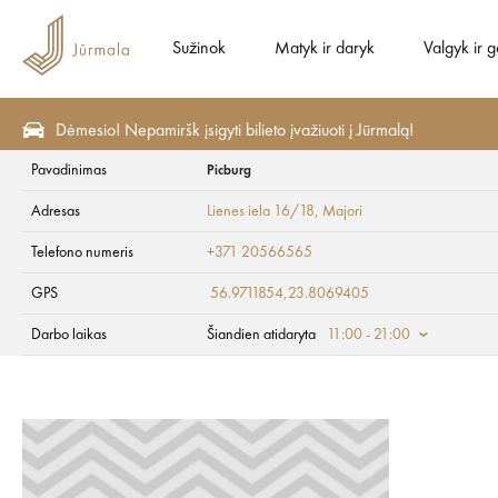
Sužinok
Matyk ir daryk
Valgyk ir 
Dėmesio! Nepamiršk įsigyti bilieto įvažiuoti į Jūrmalą!
Pavadinimas
Picburg
Sveikata ir SPA
SPA ir grožis
Adresas
Lienes iela 16/18
, Majori
Picburg
Telefono numeris
+371 20566565
GPS
56.9711854,23.8069405
Darbo laikas
Šiandien atidaryta
11:00 - 21:00