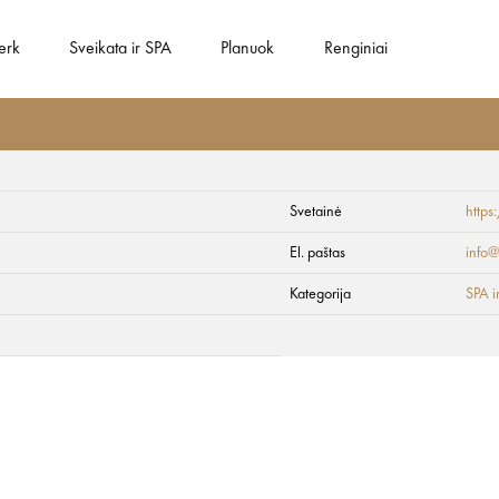
gerk
Sveikata ir SPA
Planuok
Renginiai
Svetainė
https
El. paštas
info@
Kategorija
SPA i