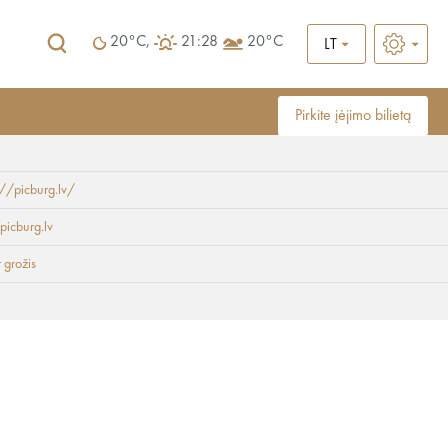
20°C,
21:28
20°C
LT
Pirkite įėjimo bilietą
://picburg.lv/
picburg.lv
r grožis