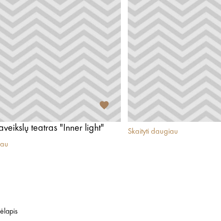
aveikslų teatras "Inner light"
Skaityti daugiau
iau
ėlapis