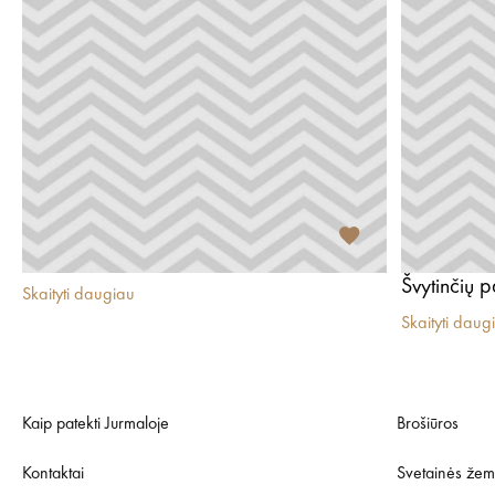
Švytinčių p
Skaityti daugiau
Skaityti daug
Kaip patekti Jurmaloje
Brošiūros
Kontaktai
Svetainės žem