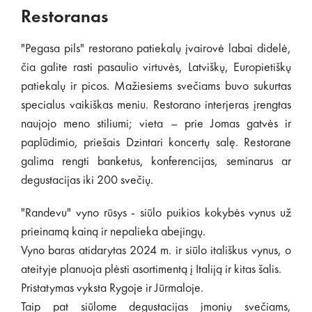
Restoranas
"Pegasa pils" restorano patiekalų įvairovė labai didelė,
čia galite rasti pasaulio virtuvės, Latviškų, Europietiškų
patiekalų ir picos. Mažiesiems svečiams buvo sukurtas
specialus vaikiškas meniu. Restorano interjeras įrengtas
naujojo meno stiliumi; vieta – prie Jomas gatvės ir
paplūdimio, priešais Dzintari koncertų salę. Restorane
galima rengti banketus, konferencijas, seminarus ar
degustacijas iki 200 svečių.
"Randevu" vyno rūsys - siūlo puikios kokybės vynus už
prieinamą kainą ir nepalieka abejingų.
Vyno baras atidarytas 2024 m. ir siūlo itališkus vynus, o
ateityje planuoja plėsti asortimentą į Italiją ir kitas šalis.
Pristatymas vyksta Rygoje ir Jūrmaloje.
Taip pat siūlome degustacijas įmonių svečiams,