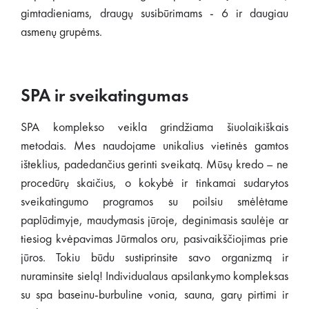
gimtadieniams, draugų susibūrimams - 6 ir daugiau
asmenų grupėms.
SPA ir sveikatingumas
SPA komplekso veikla grindžiama šiuolaikiškais
metodais. Mes naudojame unikalius vietinės gamtos
išteklius, padedančius gerinti sveikatą. Mūsų kredo – ne
procedūrų skaičius, o kokybė ir tinkamai sudarytos
sveikatingumo programos su poilsiu smėlėtame
paplūdimyje, maudymasis jūroje, deginimasis saulėje ar
tiesiog kvėpavimas Jūrmalos oru, pasivaikščiojimas prie
jūros. Tokiu būdu sustiprinsite savo organizmą ir
nuraminsite sielą! Individualaus apsilankymo kompleksas
su spa baseinu-burbuline vonia, sauna, garų pirtimi ir