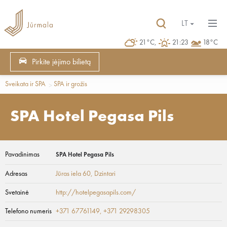
LT
21°C,
21:23
18°C
Pirkite įėjimo bilietą
Sveikata ir SPA
SPA ir grožis
SPA Hotel Pegasa Pils
Pavadinimas
SPA Hotel Pegasa Pils
Adresas
Jūras iela 60
, Dzintari
Svetainė
http://hotelpegasapils.com/
Telefono numeris
+371 67761149, +371 29298305