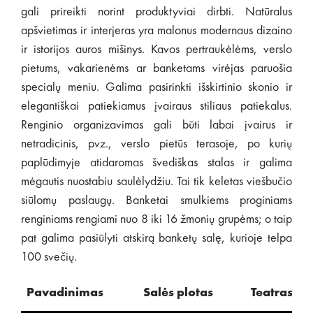
gali prireikti norint produktyviai dirbti. Natūralus
apšvietimas ir interjeras yra malonus modernaus dizaino
ir istorijos auros mišinys. Kavos pertraukėlėms, verslo
pietums, vakarienėms ar banketams virėjas paruošia
specialų meniu. Galima pasirinkti išskirtinio skonio ir
elegantiškai patiekiamus įvairaus stiliaus patiekalus.
Renginio organizavimas gali būti labai įvairus ir
netradicinis, pvz., verslo pietūs terasoje, po kurių
paplūdimyje atidaromas švediškas stalas ir galima
mėgautis nuostabiu saulėlydžiu. Tai tik keletas viešbučio
siūlomų paslaugų. Banketai smulkiems proginiams
renginiams rengiami nuo 8 iki 16 žmonių grupėms; o taip
pat galima pasiūlyti atskirą banketų salę, kurioje telpa
100 svečių.
Pavadinimas
Salės
plotas
Teatras