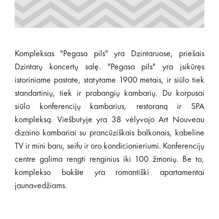
Kompleksas "Pegasa pils" yra Dzintaruose, priešais
Dzintarų koncertų salę. "Pegasa pils" yra įsikūręs
istoriniame pastate, statytame 1900 metais, ir siūlo tiek
standartinių, tiek ir prabangių kambarių. Du korpusai
siūlo konferencijų kambarius, restoraną ir SPA
kompleksą. Viešbutyje yra 38 vėlyvojo Art Nouveau
dizaino kambariai su prancūziškais balkonais, kabeline
TV ir mini baru, seifu ir oro kondicionieriumi. Konferencijų
centre galima rengti renginius iki 100 žmonių. Be to,
komplekso bokšte yra romantiški apartamentai
jaunavedžiams.