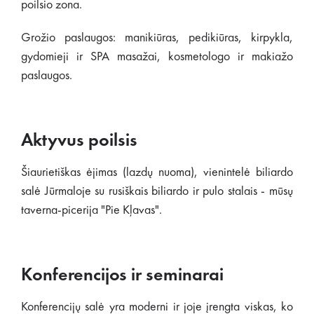
poilsio zona.
Grožio paslaugos: manikiūras, pedikiūras, kirpykla,
gydomieji ir SPA masažai, kosmetologo ir makiažo
paslaugos.
Aktyvus poilsis
Šiaurietiškas ėjimas (lazdų nuoma), vienintelė biliardo
salė Jūrmaloje su rusiškais biliardo ir pulo stalais - mūsų
taverna-picerija "Pie Kļavas".
Konferencijos ir seminarai
Konferencijų salė yra moderni ir joje įrengta viskas, ko