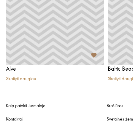
Alve
Baltic Bea
Skaityti daugiau
Skaityti daug
Kaip patekti Jurmaloje
Brošiūros
Kontaktai
Svetainės žem