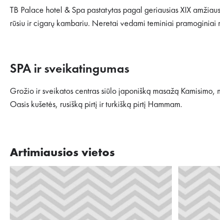
TB Palace hotel & Spa pastatytas pagal geriausias XIX amžiaus Eu
rūsiu ir cigarų kambariu. Neretai vedami teminiai pramoginiai r
SPA ir sveikatingumas
Grožio ir sveikatos centras siūlo japonišką masažą Kamisimo, 
Oasis kušetės, rusišką pirtį ir turkišką pirtį Hammam.
Artimiausios vietos