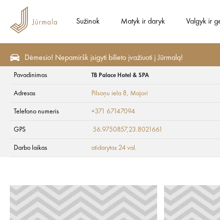
Sužinok
Matyk ir daryk
Valgyk ir g
Dėmesio! Nepamiršk įsigyti bilieto įvažiuoti į Jūrmalą!
Pavadinimas
TB Palace Hotel & SPA
Sveikata ir SPA
SPA ir grožis
Adresas
Pilsoņu iela 8
, Majori
TB Palace Hotel & 
Telefono numeris
+371 67147094
GPS
56.9750857,23.8021661
Darbo laikas
atidarytas 24 val.