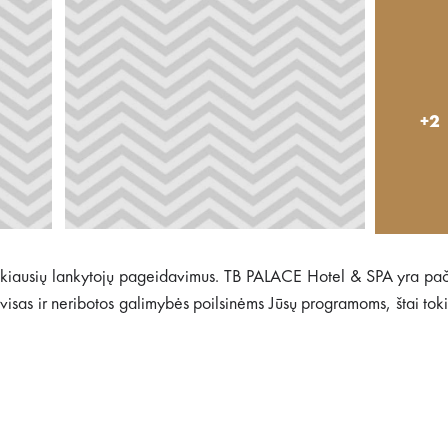
+2
šrankiausių lankytojų pageidavimus. TB PALACE Hotel & SPA yra p
 servisas ir neribotos galimybės poilsinėms Jūsų programoms, štai tok