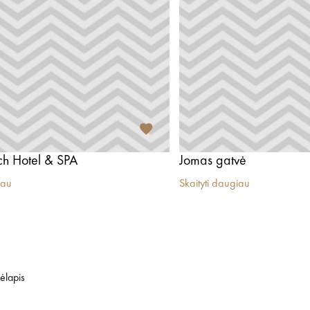
ch Hotel & SPA
Jomas gatvė
iau
Skaityti daugiau
ėlapis