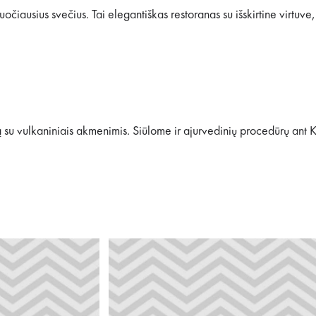
čiausius svečius. Tai elegantiškas restoranas su išskirtine virtuve
su vulkaniniais akmenimis. Siūlome ir ajurvedinių procedūrų ant 