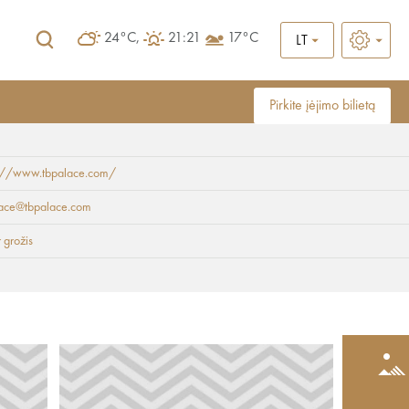
24°C,
21:21
17°C
LT
Pirkite įėjimo bilietą
s://www.tbpalace.com/
lace@tbpalace.com
r grožis