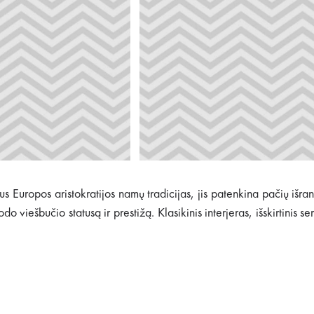
us Europos aristokratijos namų tradicijas, jis patenkina pačių i
do viešbučio statusą ir prestižą. Klasikinis interjeras, išskirtinis