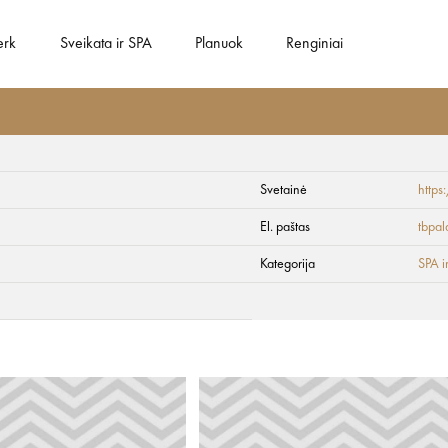
erk
Sveikata ir SPA
Planuok
Renginiai
Svetainė
http
SPA
El. paštas
tbpa
Kategorija
SPA i