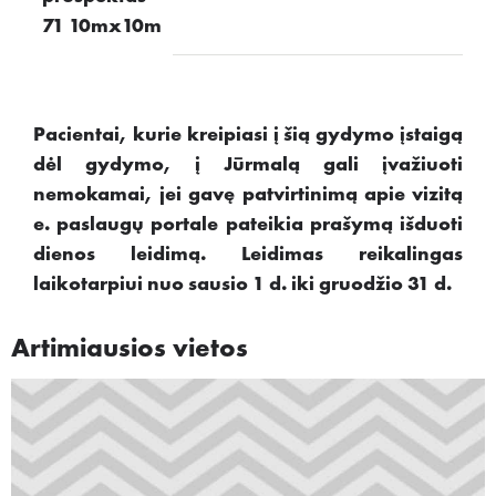
71 10mx10m
Pacientai, kurie kreipiasi į šią gydymo įstaigą
dėl gydymo, į Jūrmalą gali įvažiuoti
nemokamai, jei gavę patvirtinimą apie vizitą
e. paslaugų portale pateikia prašymą išduoti
dienos leidimą. Leidimas reikalingas
laikotarpiui nuo sausio 1 d. iki gruodžio 31 d.
Artimiausios vietos