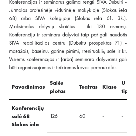
Konferencijas ir seminarus galima rengti SIVA Dubulti -
Jūrmalos profesinėje vidurinėje mokykloje (Slokas iela
68) arba SIVA kolegijoje (Slokas iela 61, 3k.).
Maksimalus dalyvių skaičius - iki 130 asmenų.
Konferencijų ir seminarų dalyviai taip pat gali naudotis
SIVA reabilitacijos centru (Dubultu prospektas 71) -
masažais, baseinu, garine pirtimi, treniruoklių sale ir kt.
Visiems konferencijos ir (arba) seminaro dalyviams gali
būti organizuojamos ir teikiamos kavos pertraukėlės.
Salės
U
Pavadinimas
Teatras
Klase
plotas
tipo
Konferencijų
126
60
-
-
salė 68
Slokas iela