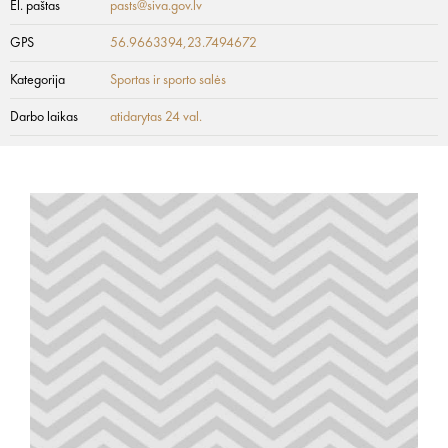
El. paštas
pasts@siva.gov.lv
GPS
56.9663394,23.7494672
Kategorija
Sportas ir sporto salės
Darbo laikas
atidarytas 24 val.