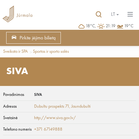
LT
18°C,
21:19
19°C
Pirkite įėjimo bilietą
Sveikata ir SPA
Sportas ir sporto salės
SIVA
Pavadinimas
SIVA
Adresas
Dubultu prospekts 71
, Jaundubulti
Svetainė
http://www.siva.gov.lv/
Telefono numeris
+371 67149888