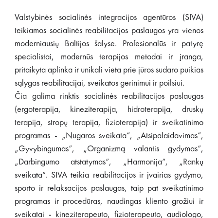
Valstybinės socialinės integracijos agentūros (SIVA)
teikiamos socialinės reabilitacijos paslaugos yra vienos
moderniausių Baltijos šalyse. Profesionalūs ir patyrę
specialistai, modernūs terapijos metodai ir įranga,
pritaikyta aplinka ir unikali vieta prie jūros sudaro puikias
sąlygas reabilitacijai, sveikatos gerinimui ir poilsiui.
Čia galima rinktis socialinės reabilitacijos paslaugas
(ergoterapija, kineziterapija, hidroterapija, druskų
terapija, stropų terapija, fizioterapija) ir sveikatinimo
programas - „Nugaros sveikata“, „Atsipalaidavimas“,
„Gyvybingumas“, „Organizmą valantis gydymas“,
„Darbingumo atstatymas“, „Harmonija“, „Rankų
sveikata“. SIVA teikia reabilitacijos ir įvairias gydymo,
sporto ir relaksacijos paslaugas, taip pat sveikatinimo
programas ir procedūras, naudingas kliento grožiui ir
sveikatai - kineziterapeuto, fizioterapeuto, audiologo,