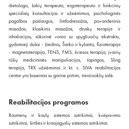
dietologo, šokių terapeuto, ergoterapeuto ir funkcinių
specialistų konsultacijas ir užsiėmimus, psichologinės
pagalbos paslaugos, limfodrenažas, povandeninis
masažas, klasikinis masažas, druskų terapija ir
inhaliacijos, sūkurinė vonia su spygliuočių ekstraktu,
gydomieji dušai - žiedinis, Šarko ir kylantis, fizioterapija
- magnetoterapija, TENS, FMS, šviesos terapija, įvairių
rūšių medicininės manipuliacijos, tapingas, Sling
terapija, TRX užsiėmimai ir kt. c. SIVA reabilitacijos
centre yra baseinas su garine pirtimi, treniruoklių salė.
Reabilitacijos programos
Raumenų ir kaulų sistemos sutrikimai, kvėpavimo
sutrikimai, širdies ir kraujagyslių sistemos sutrikimai.