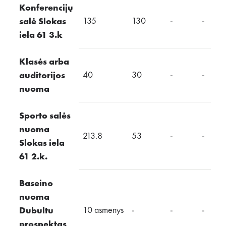
Konferencijų
135
130
-
-
salė Slokas
iela 61 3.k
Klasės arba
40
30
-
-
auditorijos
nuoma
Sporto salės
nuoma
213.8
53
-
-
Slokas iela
61 2.k.
Baseino
nuoma
10 asmenys
-
-
-
Dubultu
prospektas