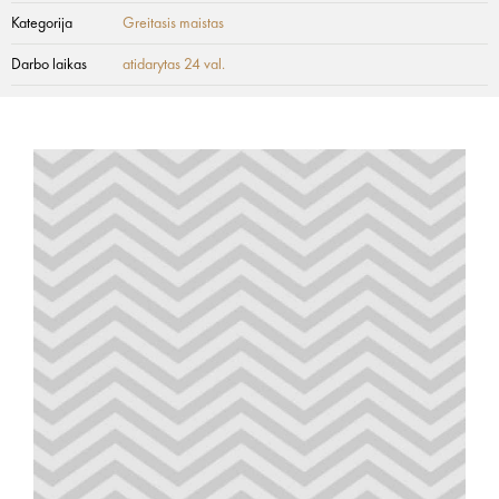
Kategorija
Greitasis maistas
Darbo laikas
atidarytas 24 val.