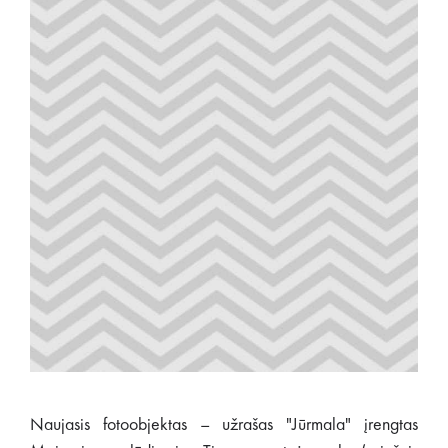
Naujasis fotoobjektas – užrašas "Jūrmala" įrengtas