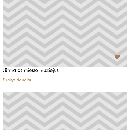
Jūrmalos miesto muziejus
Skaityti daugiau