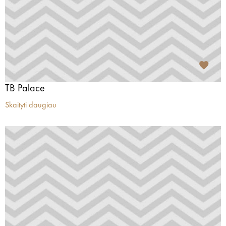
TB Palace
Skaityti daugiau