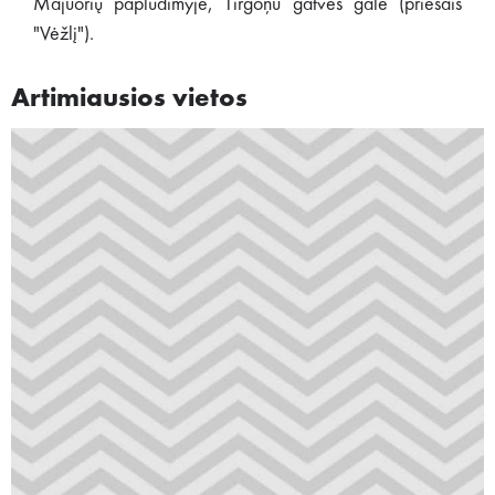
Majuorių paplūdimyje, Tirgoņu gatvės gale (priešais
"Vėžlį").
Artimiausios vietos