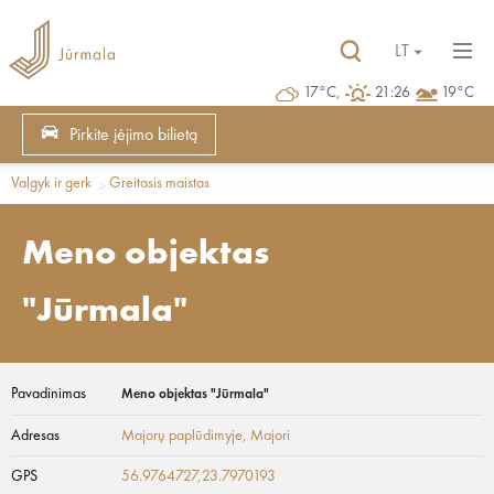
LT
17°C,
21:26
19°C
Pirkite įėjimo bilietą
Valgyk ir gerk
Greitasis maistas
Meno objektas
"Jūrmala"
Pavadinimas
Meno objektas "Jūrmala"
Adresas
Majorų paplūdimyje
, Majori
GPS
56.9764727,23.7970193