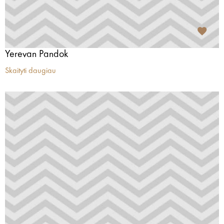
Yerevan Pandok
Skaityti daugiau