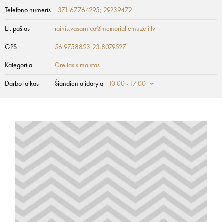
Telefono numeris
+371 67764295; 29239472
El. paštas
rainis.vasarnica@memorialiemuzeji.lv
GPS
56.9758853,23.8079527
Kategorija
Greitasis maistas
Darbo laikas
Šiandien atidaryta
10:00 - 17:00