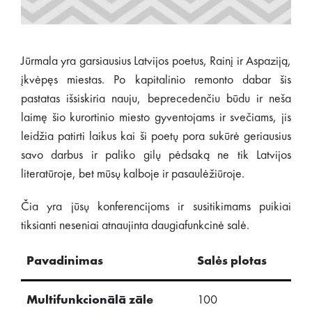
Jūrmala yra garsiausius Latvijos poetus, Rainį ir Aspaziją,
įkvėpęs miestas. Po kapitalinio remonto dabar šis
pastatas išsiskiria nauju, beprecedenčiu būdu ir neša
laimę šio kurortinio miesto gyventojams ir svečiams, jis
leidžia patirti laikus kai ši poetų pora sukūrė geriausius
savo darbus ir paliko gilų pėdsaką ne tik Latvijos
literatūroje, bet mūsų kalboje ir pasaulėžiūroje.
Čia yra jūsų konferencijoms ir susitikimams puikiai
tiksianti neseniai atnaujinta daugiafunkcinė salė.
Pavadinimas
Salės plotas
Te
Multifunkcionālā zāle
100
60