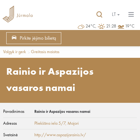
LT
24°C,
21:28
19°C
Pirkite įėjimo bilietą
Valgyk ir gerk
Greitasis maistas
Rainio ir Aspazijos
vasaros namai
Pavadinimas
Rainio ir Aspazijos vasaros namai
Adresas
Pliekšāna iela 5/7
, Majori
Svetainė
http://www.aspazijarainis.lv/