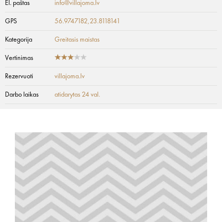
El. paštas
info@villajoma.lv
GPS
56.9747182,23.8118141
Kategorija
Greitasis maistas
Vertinimas
Rezervuoti
villajoma.lv
Darbo laikas
atidarytas 24 val.