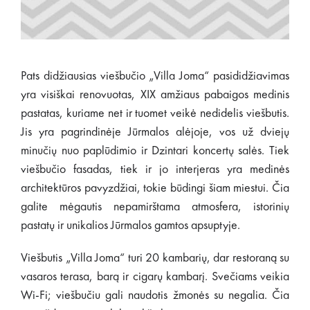
Pats didžiausias viešbučio „Villa Joma“ pasididžiavimas
yra visiškai renovuotas, XIX amžiaus pabaigos medinis
pastatas, kuriame net ir tuomet veikė nedidelis viešbutis.
Jis yra pagrindinėje Jūrmalos alėjoje, vos už dviejų
minučių nuo paplūdimio ir Dzintari koncertų salės. Tiek
viešbučio fasadas, tiek ir jo interjeras yra medinės
architektūros pavyzdžiai, tokie būdingi šiam miestui. Čia
galite mėgautis nepamirštama atmosfera, istorinių
pastatų ir unikalios Jūrmalos gamtos apsuptyje.
Viešbutis „Villa Joma“ turi 20 kambarių, dar restoraną su
vasaros terasa, barą ir cigarų kambarį. Svečiams veikia
Wi-Fi; viešbučiu gali naudotis žmonės su negalia. Čia