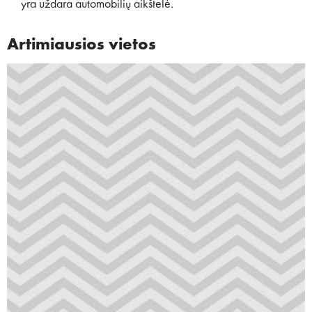
yra uždara automobilių aikštelė.
Artimiausios vietos