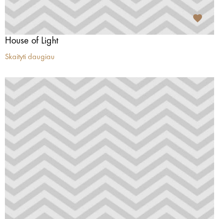
House of Light
Skaityti daugiau