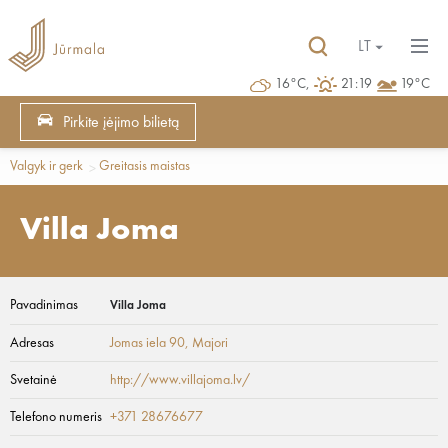
LT
16°C,
21:19
19°C
Pirkite įėjimo bilietą
Valgyk ir gerk
Greitasis maistas
Villa Joma
Pavadinimas
Villa Joma
Adresas
Jomas iela 90
, Majori
Svetainė
http://www.villajoma.lv/
Telefono numeris
+371 28676677