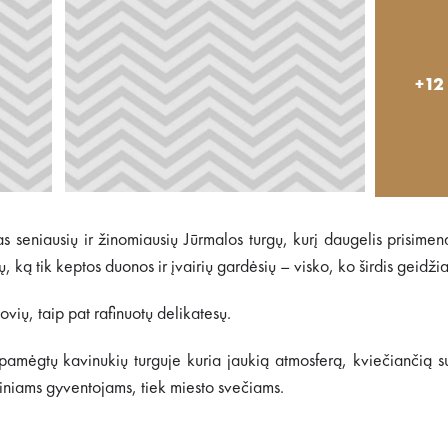
+12
s seniausių ir žinomiausių Jūrmalos turgų, kurį daugelis prisime
, ką tik keptos duonos ir įvairių gardėsių – visko, ko širdis geidžia
vių, taip pat rafinuotų delikatesų.
 pamėgtų kavinukių turguje kuria jaukią atmosferą, kviečiančią su
etiniams gyventojams, tiek miesto svečiams.