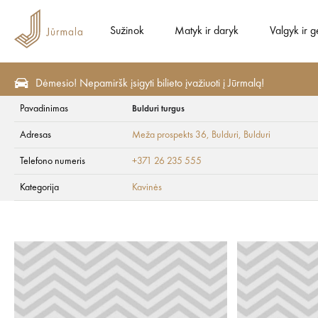
Sužinok
Matyk ir daryk
Valgyk ir g
Dėmesio! Nepamiršk įsigyti bilieto įvažiuoti į Jūrmalą!
Pavadinimas
Bulduri turgus
Valgyk ir gerk
Kavinės
Adresas
Meža prospekts 36, Bulduri
, Bulduri
Bulduri turgus
Telefono numeris
+371 26 235 555
Kategorija
Kavinės