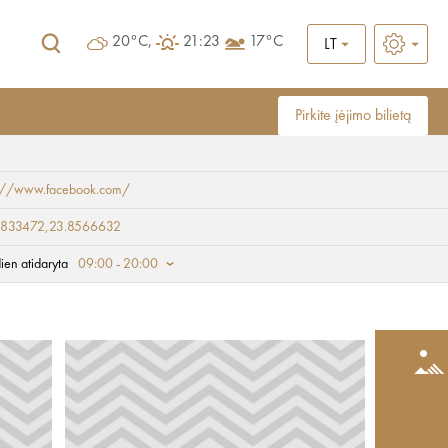
20°C,
21:23
17°C
LT
Pirkite įėjimo bilietą
s://www.facebook.com/
9833472,23.8566632
ien atidaryta
09:00 - 20:00