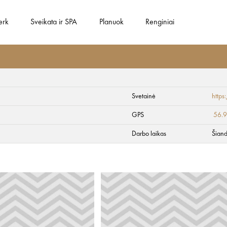
erk
Sveikata ir SPA
Planuok
Renginiai
Svetainė
http
GPS
56.
Darbo laikas
Šiand