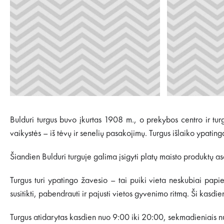
Bulduri turgus buvo įkurtas 1908 m., o prekybos centro ir tur
vaikystės – iš tėvų ir senelių pasakojimų. Turgus išlaiko ypating
Šiandien Bulduri turguje galima įsigyti platų maisto produktų as
Turgus turi ypatingo žavesio – tai puiki vieta neskubiai papie
susitikti, pabendrauti ir pajusti vietos gyvenimo ritmą. Ši kasd
Turgus atidarytas kasdien nuo 9:00 iki 20:00, sekmadieniais n