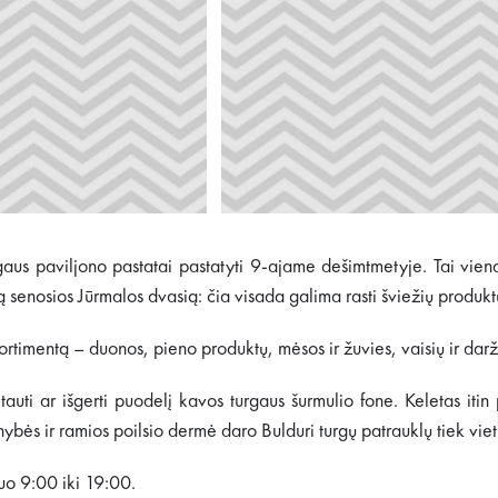
gaus paviljono pastatai pastatyti 9-ajame dešimtmetyje. Tai viena
ą senosios Jūrmalos dvasią: čia visada galima rasti šviežių produktų
ortimentą – duonos, pieno produktų, mėsos ir žuvies, vaisių ir daržo
tauti ar išgerti puodelį kavos turgaus šurmulio fone. Keletas itin
ienybės ir ramios poilsio dermė daro Bulduri turgų patrauklų tiek vi
uo 9:00 iki 19:00.