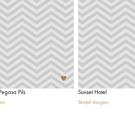
Pegasa Pils
Sunset Hotel
iau
Skaityti daugiau