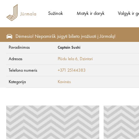
Sužinok
Matyk ir daryk
Valgyk ir g
Dėmesio! Nepamiršk įsigyti bilieto įvažiuoti į Jūrmalą!
Pavadinimas
Captain Sushi
Valgyk ir gerk
Kavinės
Adresas
Plūdu Iela 6
, Dzintari
Captain Sushi
Telefono numeris
+371 25144383
Kategorija
Kavinės