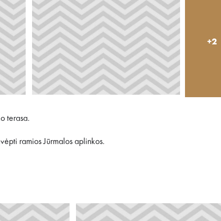
+2
ko terasa.
įkvėpti ramios Jūrmalos aplinkos.