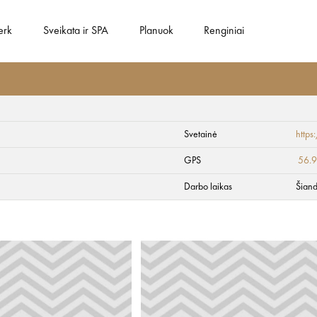
erk
Sveikata ir SPA
Planuok
Renginiai
Svetainė
https
GPS
56.9
Darbo laikas
Šiand