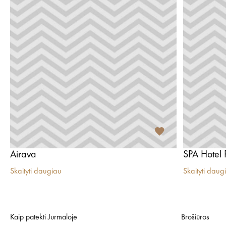
Airava
SPA Hotel 
Skaityti daugiau
Skaityti daug
Kaip patekti Jurmaloje
Brošiūros