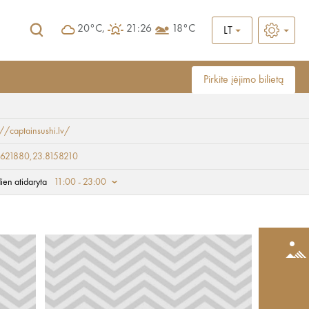
20°C,
21:26
18°C
LT
Pirkite įėjimo bilietą
://captainsushi.lv/
621880,23.8158210
ien atidaryta
11:00 - 23:00