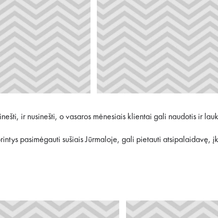
ešti, ir nusinešti, o vasaros mėnesiais klientai gali naudotis ir lau
norintys pasimėgauti sušiais Jūrmaloje, gali pietauti atsipalaidavę, 