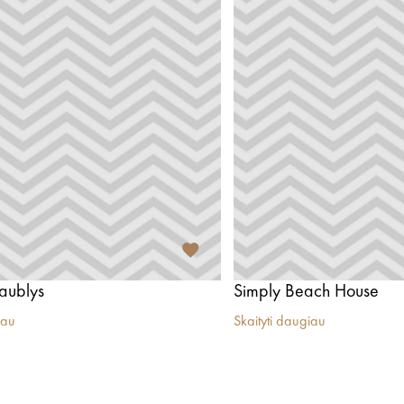
aublys
Simply Beach House
iau
Skaityti daugiau