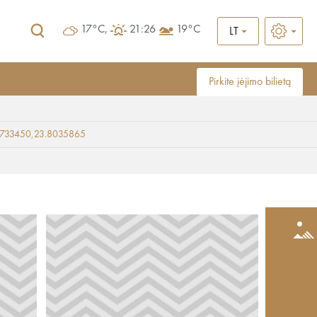
17°C,
21:26
19°C
LT
Pirkite įėjimo bilietą
9733450,23.8035865