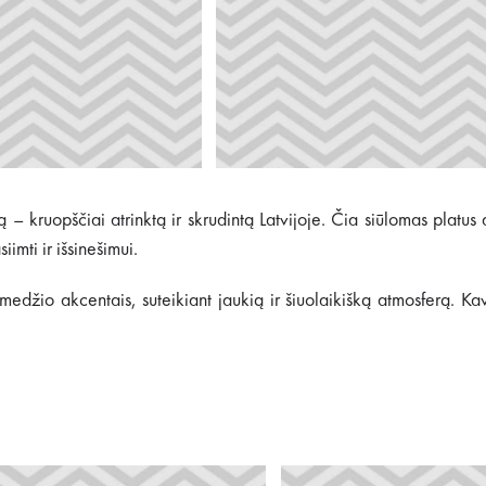
 – kruopščiai atrinktą ir skrudintą Latvijoje. Čia siūlomas platus 
imti ir išsinešimui.
u medžio akcentais, suteikiant jaukią ir šiuolaikišką atmosferą. 