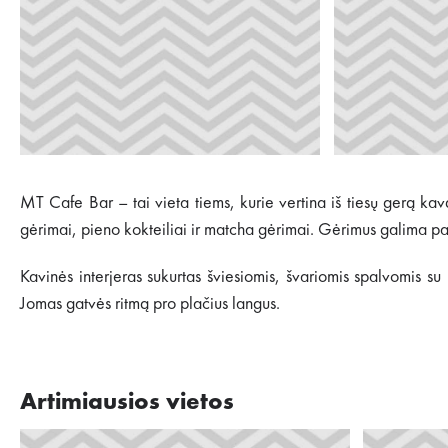
MT Cafe Bar – tai vieta tiems, kurie vertina iš tiesų gerą kavą
gėrimai, pieno kokteiliai ir matcha gėrimai. Gėrimus galima pasi
Kavinės interjeras sukurtas šviesiomis, švariomis spalvomis s
Jomas gatvės ritmą pro plačius langus.
Artimiausios vietos