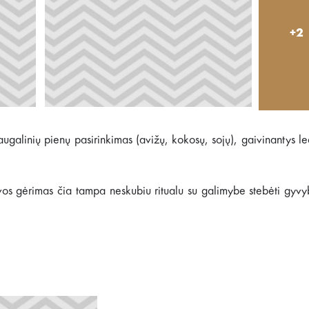
+2
augalinių pienų pasirinkimas (avižų, kokosų, sojų), gaivinantys le
Kavos gėrimas čia tampa neskubiu ritualu su galimybe stebėti gyv