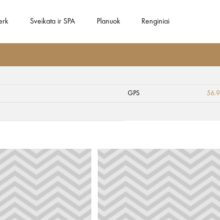
erk
Sveikata ir SPA
Planuok
Renginiai
GPS
56.