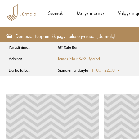
Sužinok
Matyk ir daryk
Valgyk ir g
Dėmesio! Nepamiršk įsigyti bilieto įvažiuoti į Jūrmalą!
Pavadinimas
MT Cafe Bar
Valgyk ir gerk
Restoranai
Adresas
Jomas iela 58-k3
, Majori
MT Cafe Bar
Darbo laikas
Šiandien atidaryta
11:00 - 22:00