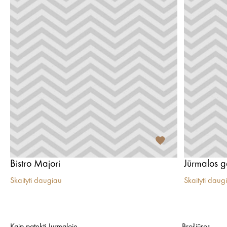
Bistro Majori
Jūrmalos g
Skaityti daugiau
Skaityti daug