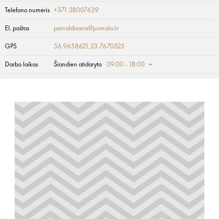
Telefono numeris
+371 28007639
El. paštas
parvaldisana@jurmala.lv
GPS
56.9658621,23.7670525
Darbo laikas
Šiandien atidaryta
09:00 - 18:00