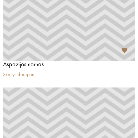
Aspazijos namas
Skaityti daugiau