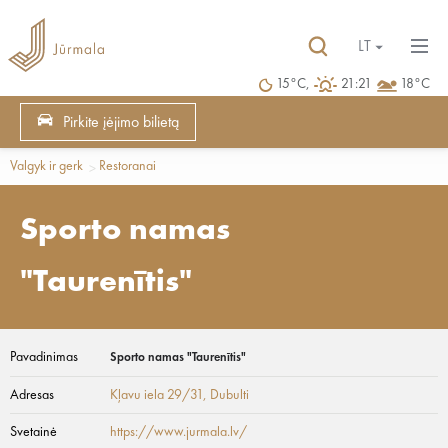
LT
15°C,
21:21
18°C
Pirkite įėjimo bilietą
Valgyk ir gerk
Restoranai
Sporto namas
"Taurenītis"
Pavadinimas
Sporto namas "Taurenītis"
Adresas
Kļavu iela 29/31
, Dubulti
Svetainė
https://www.jurmala.lv/