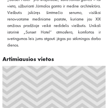
vieta, užburianti Jūrmalos gamta ir medine architektūra.
Viešbutis įsikūręs šimtmečio senumo, visiškai
renovuotame mediniame pastate, kuriame jau XIX
amžiaus pradžioje veikė nedidelis viešbutis. Unikali
istorinė „Sunset Hotel“ atmosfera, komfortas ir
svetingumas leis jums atgauti jėgas po sėkmingos darbo
dienos.
Artimiausios vietos