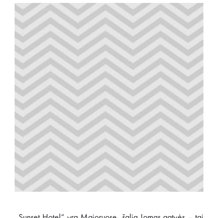
„Sunset Hotel“ yra Majoruose, šalia Jomas gatvės – tai