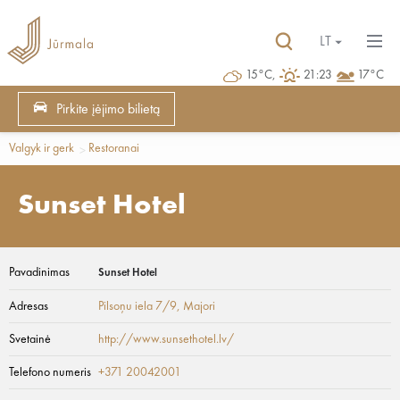
LT
15°C,
21:23
17°C
Pirkite įėjimo bilietą
Valgyk ir gerk
Restoranai
Sunset Hotel
Pavadinimas
Sunset Hotel
Adresas
Pilsoņu iela 7/9
, Majori
Svetainė
http://www.sunsethotel.lv/
Telefono numeris
+371 20042001