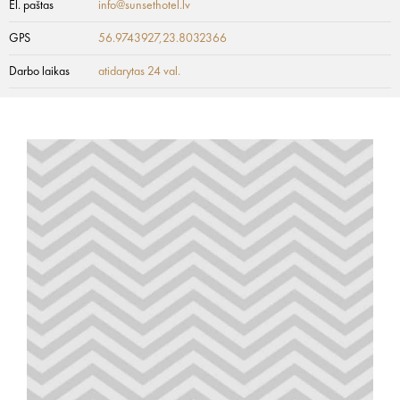
El. paštas
info@sunsethotel.lv
GPS
56.9743927,23.8032366
Darbo laikas
atidarytas 24 val.