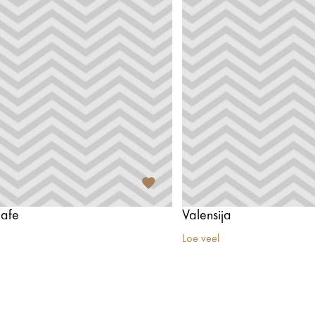
afe
Valensija
Loe veel