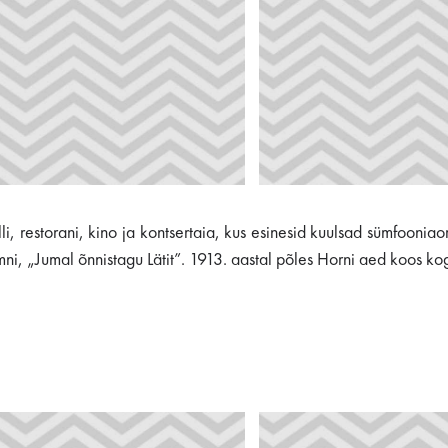
lli, restorani, kino ja kontsertaia, kus esinesid kuulsad sümfoonia
 hümni, „Jumal õnnistagu Lätit”. 1913. aastal põles Horni aed koos 