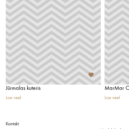
Jūrmalas kuteris
MarMar C
Loe veel
Loe veel
Kontakt