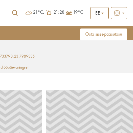
21°C,
21:28
19°C
EE
Osta sissepääsutasu
9733798,23.7989335
d ööpäevaringselt