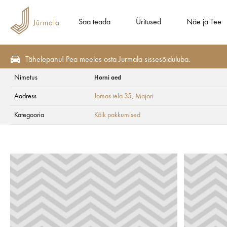
Saa teada
Üritused
Näe ja Tee
Tähelepanu! Pea meeles osta Jurmala sissesõiduluba.
Nimetus
Horni aed
Eripakkumisi
Kõik pakkumised
Aadress
Jomas iela 35
, Majori
Horni aed
Kategooria
Kõik pakkumised