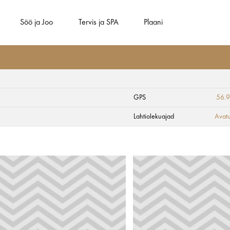
Söö ja Joo
Tervis ja SPA
Plaani
GPS
56.
Lahtiolekuajad
Avatu