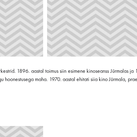
orkestrid. 1896. aastal toimus siin esimene kinoseanss Jūrmalas ja
kogu hoonestusega maha. 1970. aastal ehitati siia kino Jūrmala, pr