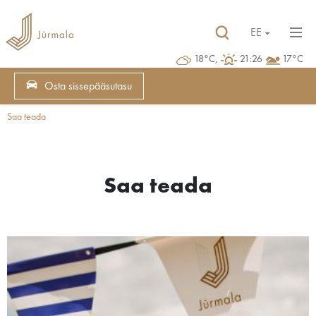
EE
18°C,
21:26
17°C
Osta sissepääsutasu
Saa teada
Saa teada