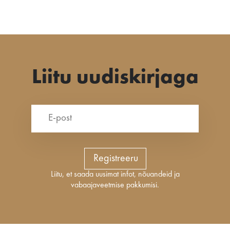
Liitu uudiskirjaga
Registreeru
Liitu, et saada uusimat infot, nõuandeid ja
vabaajaveetmise pakkumisi.