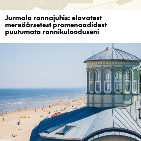
Jūrmala rannajuhis: elavatest
mereäärsetest promenaadidest
puutumata rannikulooduseni