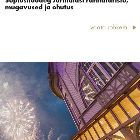
Suplushooaeg Jūrmalas: rannataristu,
mugavused ja ohutus
vaata rohkem