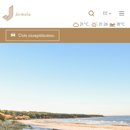
EE
21°C,
21:26
18°C
Osta sissepääsutasu