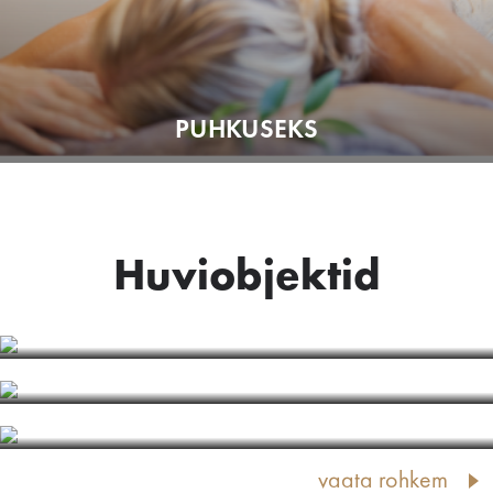
PUHKUSEKS
Huviobjektid
BALTI VOOL
KUNSTIOBJEKT "JŪRMALA"
ĶEMERI KUURORDI PARK
vaata rohkem