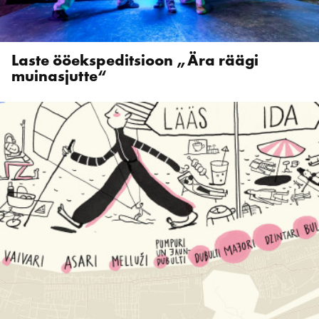
Laste ööekspeditsioon „Ära räägi
muinasjutte“