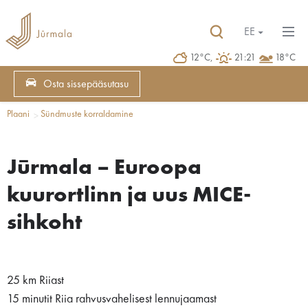
EE
12°C,
21:21
18°C
Osta sissepääsutasu
Plaani
Sündmuste korraldamine
Jūrmala – Euroopa
kuurortlinn ja uus MICE-
sihkoht
25 km Riiast
15 minutit Riia rahvusvahelisest lennujaamast