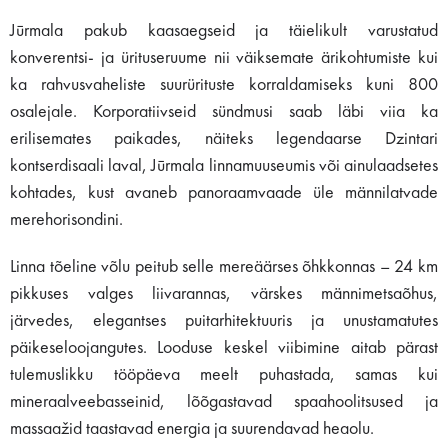
Jūrmala pakub kaasaegseid ja täielikult varustatud
konverentsi- ja ürituseruume nii väiksemate ärikohtumiste kui
ka rahvusvaheliste suurürituste korraldamiseks kuni 800
osalejale. Korporatiivseid sündmusi saab läbi viia ka
erilisemates paikades, näiteks legendaarse Dzintari
kontserdisaali laval, Jūrmala linnamuuseumis või ainulaadsetes
kohtades, kust avaneb panoraamvaade üle männilatvade
merehorisondini.
Linna tõeline võlu peitub selle mereäärses õhkkonnas – 24 km
pikkuses valges liivarannas, värskes männimetsaõhus,
järvedes, elegantses puitarhitektuuris ja unustamatutes
päikeseloojangutes. Looduse keskel viibimine aitab pärast
tulemuslikku tööpäeva meelt puhastada, samas kui
mineraalveebasseinid, lõõgastavad spaahoolitsused ja
massaažid taastavad energia ja suurendavad heaolu.