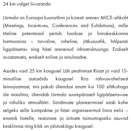
24 km valget liivaranda
Jūrmala on Euroopa kuurortlinn ja kiiresti arenev MICE-sihkoht
(Meetings, Incentives, Conferences and Exhibitions), mille
tõeline potentsiaal peitub looduse ja linnakeskkonna
harmoonias – turvaline, roheline, jätkusuutlik, hõlpsasti
ligipääsetav ning hästi arenenud infrastruktuuriga. Endiselt
avastamata, endiselt eriline ja ainulaadne.
Asudes vaid 25 km kaugusel Läti pealinnast Riiast ja vaid 15-
minutilise autosõidu kaugusel Riia rahvusvahelisest
lennujaamast, mis pakub ühendusi enam kui 100 sihtkohaga
üle maailma, ühendab Jūrmala suurepäraselt ligipääsetavuse
ja rahuliku atmosfääri. Sündmuste planeerimisel saab kohe
selgeks selle kompaktse ja hästi organiseeritud linna eelis –
enamik hotelle, restorane ja ürituste toimumispaiku asuvad
kesklinnas ning kõik on jalutuskäigu kaugusel.