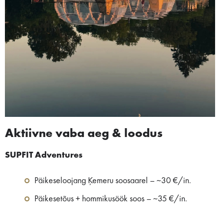
Aktiivne vaba aeg & loodus
SUPFIT Adventures
Päikeseloojang Ķemeru soosaarel – ~30 €/in.
Päikesetõus + hommikusöök soos – ~35 €/in.