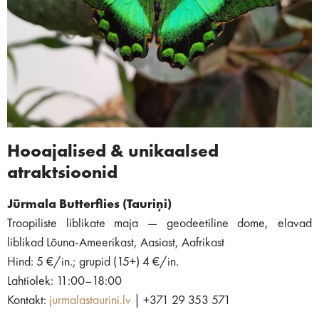
Hooajalised & unikaalsed
atraktsioonid
Jūrmala Butterflies (Tauriņi)
Troopiliste liblikate maja — geodeetiline dome, elavad
liblikad Lõuna-Ameerikast, Aasiast, Aafrikast
Hind: 5 €/in.; grupid (15+) 4 €/in.
Lahtiolek: 11:00–18:00
Kontakt:
jurmalastaurini.lv
| +371 29 353 571