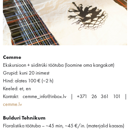
Cemme
Ekskursioon + siiditrüki töötuba (loomine oma kangakott)
Grupid: kuni 20 inimest
Hind: alates 100 € (~2 h)
Keeled: et, en
Kontakt: cemme_info@inbox.lv | +371 26 361 101 |
cemme.lv
Bulduri Tehnikum
Floralistika töötuba – ~45 min, ~45 €/in. (materjalid kaasas)