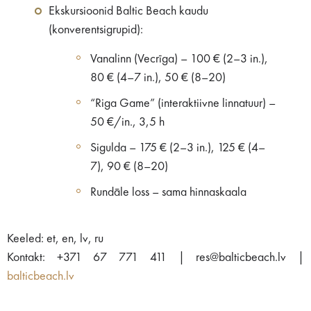
Ekskursioonid Baltic Beach kaudu
(konverentsigrupid):
Vanalinn (Vecrīga) – 100 € (2–3 in.),
80 € (4–7 in.), 50 € (8–20)
“Riga Game” (interaktiivne linnatuur) –
50 €/in., 3,5 h
Sigulda – 175 € (2–3 in.), 125 € (4–
7), 90 € (8–20)
Rundāle loss – sama hinnaskaala
Keeled: et, en, lv, ru
Kontakt: +371 67 771 411 | res@balticbeach.lv |
balticbeach.lv