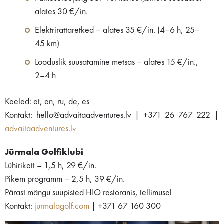
alates 30 €/in.
Elektrirattaretked – alates 35 €/in. (4–6 h, 25–
45 km)
Looduslik suusatamine metsas – alates 15 €/in.,
2–4 h
Keeled: et, en, ru, de, es
Kontakt: hello@advaitaadventures.lv | +371 26 767 222 |
advaitaadventures.lv
Jūrmala Golfiklubi
Lühirikett – 1,5 h, 29 €/in.
Pikem programm – 2,5 h, 39 €/in.
Pärast mängu suupisted HIO restoranis, tellimusel
Kontakt:
jurmalagolf.com
| +371 67 160 300