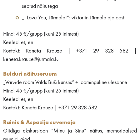
seotud näitusega
„I Love You, Jūrmala!“: viktoriin Jūrmala ajaloost
Hind: 45 €/grupp (kuni 25 inimest)
Keeled: et, en
Kontakt: Keneta Krauze | +371 29 328 582 |
keneta.krauze@jurmala.lv
Bulduri näituseruum
„Värvide rõõm Valds Buši kunstis“ + loominguline ülesanne
Hind: 45 €/grupp (kuni 25 inimest)
Keeled: et, en
Kontakt: Keneta Krauze | +371 29 328 582
Rainis & Aspazija suvemaja
Giidiga ekskursioon “Minu ja Sinu” näitus, memoriaalsed
ruumid, aiad