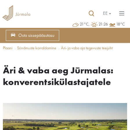
EE
21°C,
21:26
18°C
Osta sissepääsutasu
Plaani
Sündmuste korraldamine
Äri- ja vaba aja tegevuste teejuht
Äri & vaba aeg Jūrmalas:
konverentsikülastajatele