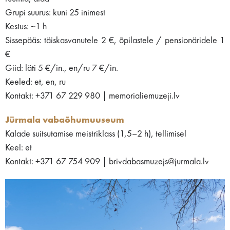
Grupi suurus: kuni 25 inimest
Kestus: ~1 h
Sissepääs: täiskasvanutele 2 €, õpilastele / pensionäridele 1
€
Giid: läti 5 €/in., en/ru 7 €/in.
Keeled: et, en, ru
Kontakt: +371 67 229 980 | memorialiemuzeji.lv
Jūrmala vabaõhumuuseum
Kalade suitsutamise meistriklass (1,5–2 h), tellimisel
Keel: et
Kontakt: +371 67 754 909 | brivdabasmuzejs@jurmala.lv