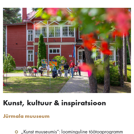
Kunst, kultuur & inspiratsioon
Jūrmala muuseum
„Kunst muuseumis“: loominguline töötoaprogramm