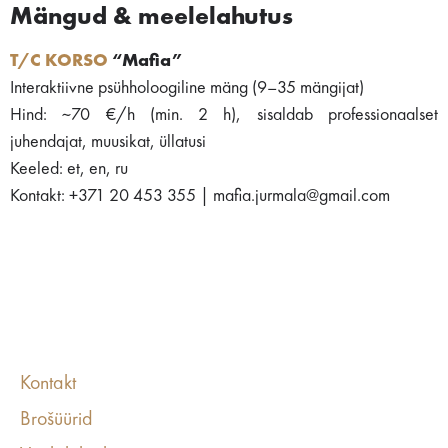
Mängud & meelelahutus
T/C KORSO
“Mafia”
Interaktiivne psühholoogiline mäng (9–35 mängijat)
Hind: ~70 €/h (min. 2 h), sisaldab professionaalset
juhendajat, muusikat, üllatusi
Keeled: et, en, ru
Kontakt: +371 20 453 355 | mafia.jurmala@gmail.com
Kontakt
Brošüürid