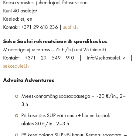
Kaasa varustus, juhendajad, fotosessioon
Kuni 40 osalejat
Keeled: et, en
Kontakt: +371 29 618 236 |
supfit.lv
Seko Saulei rekreatsioon & spordikeskus
Mootoriga ujuv terrass – 75 €/h (kuni 25 inimest)
Kontakt: +371 29 549 910 | info@sekosaulei.lv |
sekosaulei.lv
Advaita Adventures
Meeskonnamäng soosaabastega – ~20 €/in., 2–
3 h
Päikesetõus SUP või kanuu + hommikusöök –
alates 30 €/in., 2–3 h
Päikeseloojang SUP või kanuu Ķemeru soosaarel –