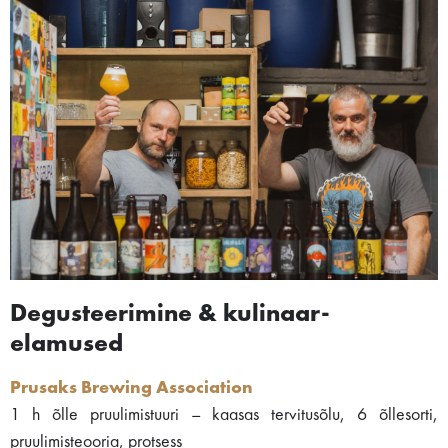
Degusteerimine & kulinaar-
elamused
Prusaks Brewing Association
1 h õlle pruulimistuuri – kaasas tervitusõlu, 6 õllesorti,
pruulimisteooria, protsess