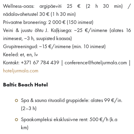
Wellness-oaas: argipäeviti 25 € (2 h 30 min) /
nädalavahetustel 30 € (1 h 30 min)
Privaatne broneering: 2 000 € (150 inimest)
Veini & juustu õhtu J. Kaļķisega: ~25 €/inimene (alates 16
inimesest, ~3 h, suupisted kaasas)
Grupitreeningud: ~15 €/inimene (min. 10 inimest)
Keeled: et, en, lv
Kontakt: +371 67 784 439 | conference@hoteljurmala.com |
hoteljurmala.com
Baltic Beach Hotel
Spa & sauna rituaalid gruppidele: alates 99 €/in.
(2–3 h)
Spaakompleksi eksklusiivne rent: 500 €/h (k.a
km)