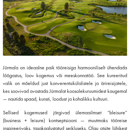
Jūrmala on ideaalne paik tööreisiga harmooniliselt ühendada
lõõgastus, loov kogemus või meeskonnatöö. See kureeritud
valik on mõeldud just konverentsikülalistele ja ärireisijatele,
kes soovivad avastada Jūrmalat koosolekuruumidest kaugemal
— nautida spaad, kunsti, loodust ja kohalikku kultuuri.
Sellised kogemused järgivad ülemaailmset “bleisure”
(business + leisure) kontseptsiooni — muutmaks tööreise
inspireerivaks, tasakaalustatud seikluseks. Olgu otsite lühikest