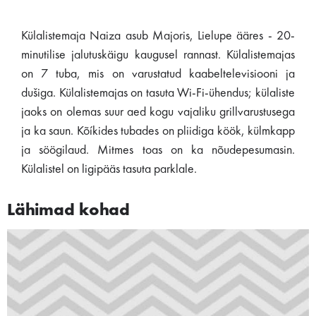
Külalistemaja Naiza asub Majoris, Lielupe ääres - 20-
minutilise jalutuskäigu kaugusel rannast. Külalistemajas
on 7 tuba, mis on varustatud kaabeltelevisiooni ja
dušiga. Külalistemajas on tasuta Wi-Fi-ühendus; külaliste
jaoks on olemas suur aed kogu vajaliku grillvarustusega
ja ka saun. Kõíkides tubades on pliidiga köök, külmkapp
ja söögilaud. Mitmes toas on ka nõudepesumasin.
Külalistel on ligipääs tasuta parklale.
Lähimad kohad