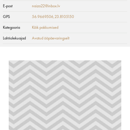
E-post
naiza22@inbox.lv
GPS
56.9669506,23.8105150
Kategooria
Kõik pakkumised
Lahtiolekuajad
Avatud ööpäevaringselt