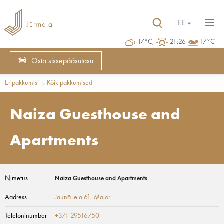
EE
17°C,
21:26
17°C
Osta sissepääsutasu
Eripakkumisi
Kõik pakkumised
Naiza Guesthouse and
Apartments
Nimetus
Naiza Guesthouse and Apartments
Aadress
Jaunā iela 61
, Majori
Telefoninumber
+371 29516750