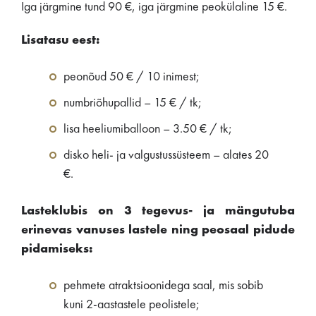
Iga järgmine tund 90 €, iga järgmine peokülaline 15 €.
Lisatasu eest:
peonõud 50 € / 10 inimest;
numbriõhupallid – 15 € / tk;
lisa heeliumiballoon – 3.50 € / tk;
disko heli- ja valgustussüsteem – alates 20
€.
Lasteklubis on 3 tegevus- ja mängutuba
erinevas vanuses lastele ning peosaal pidude
pidamiseks:
pehmete atraktsioonidega saal, mis sobib
kuni 2-aastastele peolistele;