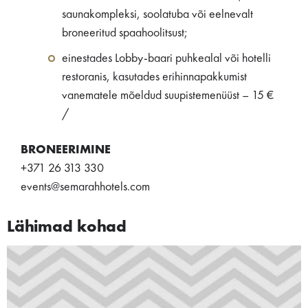
saunakompleksi, soolatuba või eelnevalt
broneeritud spaahoolitsust;
einestades Lobby-baari puhkealal või hotelli
restoranis, kasutades erihinnapakkumist
vanematele mõeldud suupistemenüüst – 15 €
/
BRONEERIMINE
+371 26 313 330
events@semarahhotels.com
Lähimad kohad