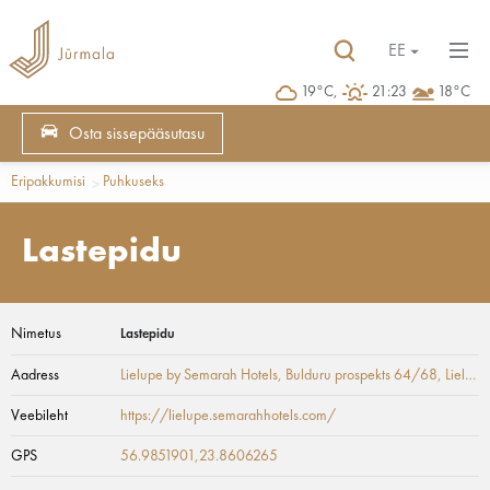
EE
19°C,
21:23
18°C
Osta sissepääsutasu
Eripakkumisi
Puhkuseks
Lastepidu
Nimetus
Lastepidu
Aadress
Lielupe by Semarah Hotels, Bulduru prospekts 64/68
, Lielupe
Veebileht
https://lielupe.semarahhotels.com/
GPS
56.9851901,23.8606265