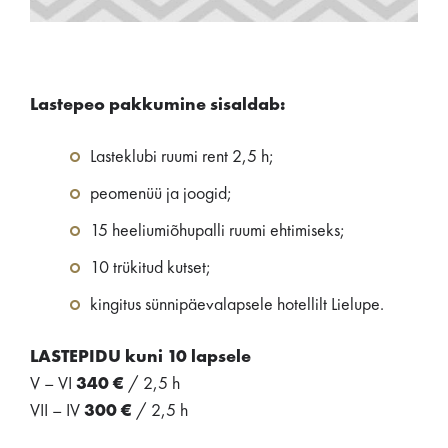
Lastepeo pakkumine sisaldab:
Lasteklubi ruumi rent 2,5 h;
peomenüü ja joogid;
15 heeliumiõhupalli ruumi ehtimiseks;
10 trükitud kutset;
kingitus sünnipäevalapsele hotellilt Lielupe.
LASTEPIDU kuni 10 lapsele
V – VI
340 €
/ 2,5 h
VII – IV
300 €
/ 2,5 h