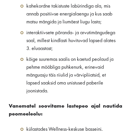
kahekordne takistuste labürindiga ala, mis
annab positiivse energialaengu ja kus saab
matsu mängida ja liumäest liugu lasta;
interaktiivsete põranda- ja arvutimängudega
saal, millest kindlasti huvituvad lapsed alates
3. eluaastast;
kõige suuremas saalis on kaetud peolaud ja
pehme mööbliga puhkenurk, erinevaid
mänguasju täis riiulid ja värvipliiatsid, et
lapsed saaksid oma unistused paberile
joonistada.
Vanematel soovitame lastepeo ajal nautida
peomeeleolu:
külastades Wellness-keskuse basseini,