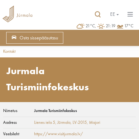
EE
21°C,
21:19
17°C
Osta sissepääsutasu
Kontakt
Jurmala
Turismiinfokeskus
Nimetus
Jurmala Turismiinfokeskus
Aadress
Lienes iela 5, Jūrmala, LV-2015
, Majori
Veebileht
https://www.visitjurmala.lv/