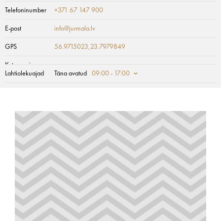
Telefoninumber
+371 67 147 900
E-post
info@jurmala.lv
GPS
56.9715023,23.7979849
Kategooria
Lahtiolekuajad
Täna avatud
09:00 - 17:00