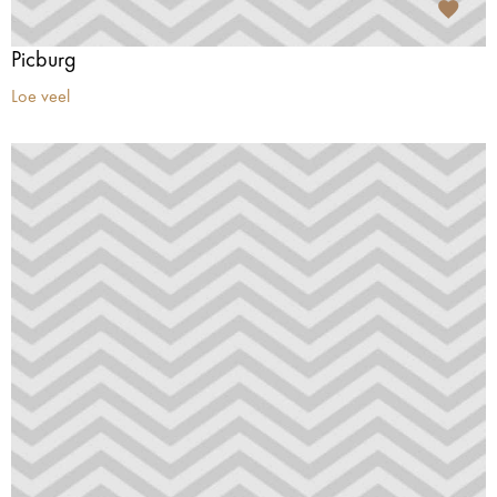
Picburg
Loe veel