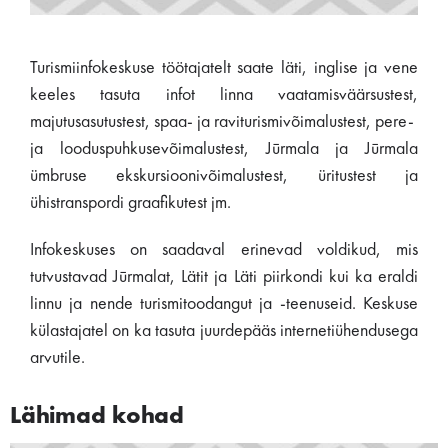
Turismiinfokeskuse töötajatelt saate läti, inglise ja vene
keeles tasuta infot linna vaatamisväärsustest,
majutusasutustest, spaa- ja raviturismivõimalustest, pere-
ja looduspuhkusevõimalustest, Jūrmala ja Jūrmala
ümbruse ekskursioonivõimalustest, üritustest ja
ühistranspordi graafikutest jm.
Infokeskuses on saadaval erinevad voldikud, mis
tutvustavad Jūrmalat, Lätit ja Läti piirkondi kui ka eraldi
linnu ja nende turismitoodangut ja -teenuseid. Keskuse
külastajatel on ka tasuta juurdepääs internetiühendusega
arvutile.
Lähimad kohad