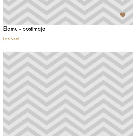
Elamu - postimaja
Loe veel