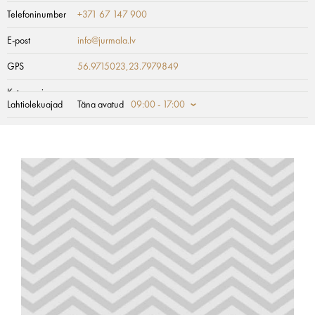
Telefoninumber
+371 67 147 900
E-post
info@jurmala.lv
GPS
56.9715023,23.7979849
Kategooria
Lahtiolekuajad
Täna avatud
09:00 - 17:00