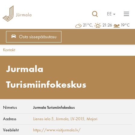
EE
21°C,
21:26
19°C
Osta sissepääsutasu
Kontakt
Jurmala
Turismiinfokeskus
Nimetus
Jurmala Turismiinfokeskus
Aadress
Lienes iela 5, Jūrmala, LV-2015
, Majori
Veebileht
https://www.visitjurmala.lv/