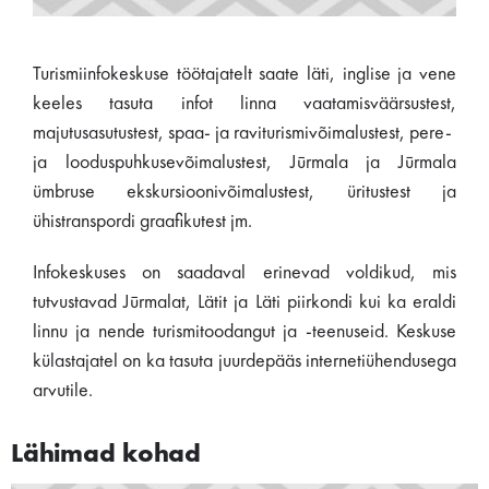
Turismiinfokeskuse töötajatelt saate läti, inglise ja vene
keeles tasuta infot linna vaatamisväärsustest,
majutusasutustest, spaa- ja raviturismivõimalustest, pere-
ja looduspuhkusevõimalustest, Jūrmala ja Jūrmala
ümbruse ekskursioonivõimalustest, üritustest ja
ühistranspordi graafikutest jm.
Infokeskuses on saadaval erinevad voldikud, mis
tutvustavad Jūrmalat, Lätit ja Läti piirkondi kui ka eraldi
linnu ja nende turismitoodangut ja -teenuseid. Keskuse
külastajatel on ka tasuta juurdepääs internetiühendusega
arvutile.
Lähimad kohad