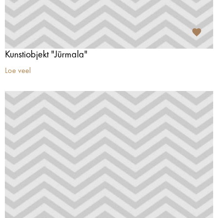
Kunstiobjekt "Jūrmala"
Loe veel