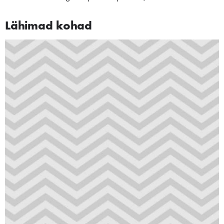
Lähimad kohad