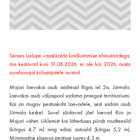
Seoses Lielupe vasakkalda kindlustamise ehitustöödega,
mis kestavad kuni 31.08.2026, ei ole kai 2026. aasta
suvehooajal külastajatele avatud.
Majori laevakai asub aadressil Rīgas iel 2a, Jūrmala.
Laevakai asub väljaspool sadama praegust territooriumi.
Kai on mugav peatuskoht laevadele, sest sadam asub
Jūrmala keskel. Suvel sõidavad jõel laevad Riia ja
Majori vahet. Liiklemist kai läheduses piirab raudteesild
(kõrgus 4,7 m) ning edasi autosild (kõrgus 5,2 m).
Minimaalne sügavus peatuse juures 4,3 m.