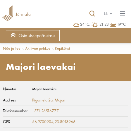
EE
24°C,
21:28
19°C
Osta sissepääsutasu
Näe ja Tee
Aktiivne puhkus
Kepikõnd
Majori laevakai
Nimetus
Majori laevakai
Aadress
Rīgas iela 2a
, Majori
Telefoninumber
+371 26516777
GPS
56.9700904,23.8018966