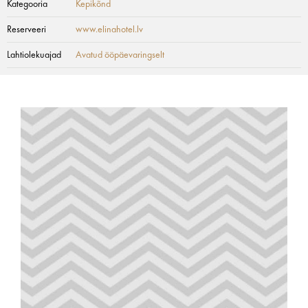
Kategooria
Kepikõnd
Reserveeri
www.elinahotel.lv
Lahtiolekuajad
Avatud ööpäevaringselt