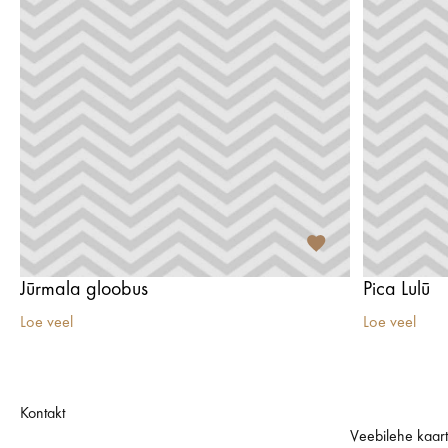
Jūrmala gloobus
Pica Lulū
Loe veel
Loe veel
Kontakt
Veebilehe kaar