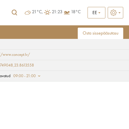
21°C,
21:23
18°C
EE
Osta sissepääsutasu
://www.concept.lv/
9749048,23.8613558
avatud
09:00 - 21:00