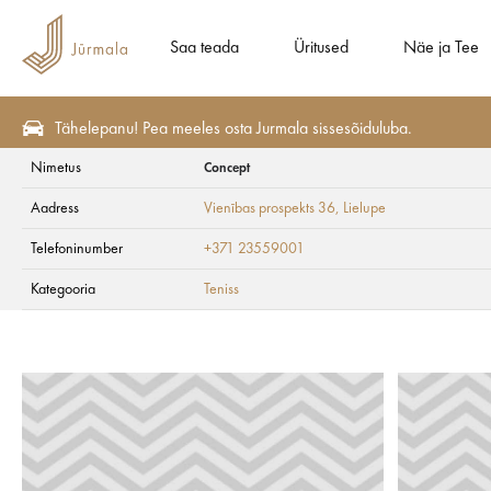
Saa teada
Üritused
Näe ja Tee
Tähelepanu! Pea meeles osta Jurmala sissesõiduluba.
Nimetus
Concept
Näe ja Tee
Aktiivne puhkus
Teniss
Aadress
Vienības prospekts 36
, Lielupe
Concept
Telefoninumber
+371 23559001
Kategooria
Teniss