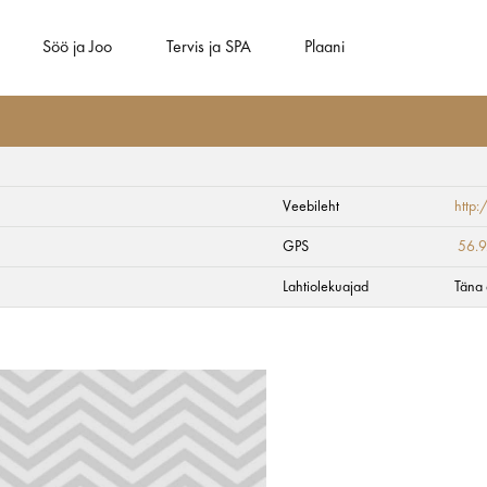
Söö ja Joo
Tervis ja SPA
Plaani
Veebileht
http
GPS
56.
Lahtiolekuajad
Täna 