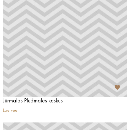
Jūrmalas Pludmales keskus
Loe veel