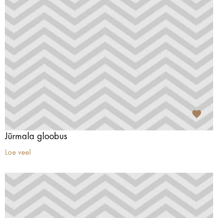
Jūrmala gloobus
Loe veel