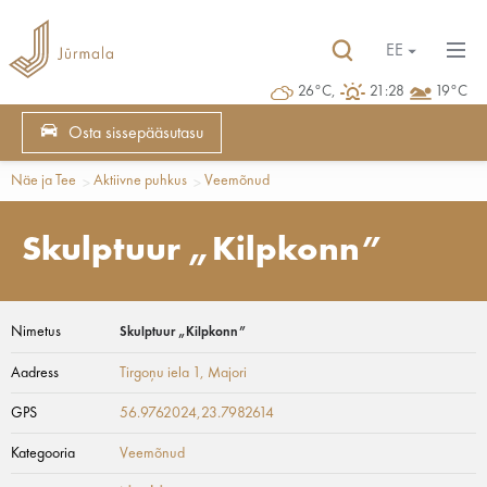
EE
26°C,
21:28
19°C
Osta sissepääsutasu
Näe ja Tee
Aktiivne puhkus
Veemõnud
Skulptuur „Kilpkonn”
Nimetus
Skulptuur „Kilpkonn”
Aadress
Tirgoņu iela 1
, Majori
GPS
56.9762024,23.7982614
Kategooria
Veemõnud