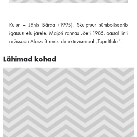
Kujur – Jānis Bārda (1995). Skulptuur sümboliseerib
igatsust elu järele. Majori rannas võeti 1985. aastal linti
režissööri Aloizs Brenčsi detektiiviseriaal „Topeltlõks”.
Lähimad kohad