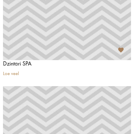
Dzintari SPA
Loe veel